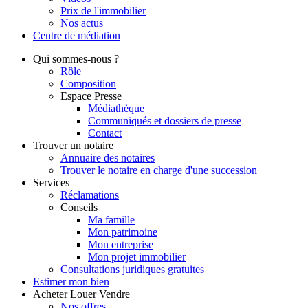
Prix de l'immobilier
Nos actus
Centre de
médiation
Qui
sommes-nous ?
Rôle
Composition
Espace Presse
Médiathèque
Communiqués et dossiers de presse
Contact
Trouver
un notaire
Annuaire des notaires
Trouver le notaire en charge d'une succession
Services
Réclamations
Conseils
Ma famille
Mon patrimoine
Mon entreprise
Mon projet immobilier
Consultations juridiques gratuites
Estimer
mon bien
Acheter
Louer
Vendre
Nos offres