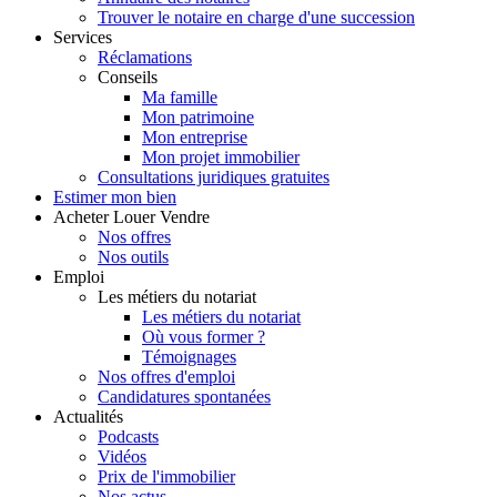
Trouver le notaire en charge d'une succession
Services
Réclamations
Conseils
Ma famille
Mon patrimoine
Mon entreprise
Mon projet immobilier
Consultations juridiques gratuites
Estimer
mon bien
Acheter
Louer
Vendre
Nos offres
Nos outils
Emploi
Les métiers du notariat
Les métiers du notariat
Où vous former ?
Témoignages
Nos offres d'emploi
Candidatures spontanées
Actualités
Podcasts
Vidéos
Prix de l'immobilier
Nos actus