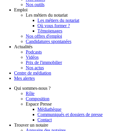
Nos outils
Emploi
Les métiers du notariat
Les métiers du notariat
Où vous former ?
Témoignages
Nos offres d'emploi
Candidatures spontanées
Actualités
Podcasts
Vidéos
Prix de l'immobilier
Nos actus
Centre de
médiation
Mes
alertes
Qui
sommes-nous ?
Rôle
Composition
Espace Presse
Médiathèque
Communiqués et dossiers de presse
Contact
Trouver
un notaire
Annuaire des notaires