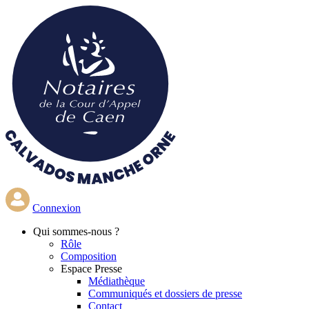
Aller
au
contenu
principal
Connexion
Qui
sommes-nous ?
Rôle
Composition
Espace Presse
Médiathèque
Communiqués et dossiers de presse
Contact