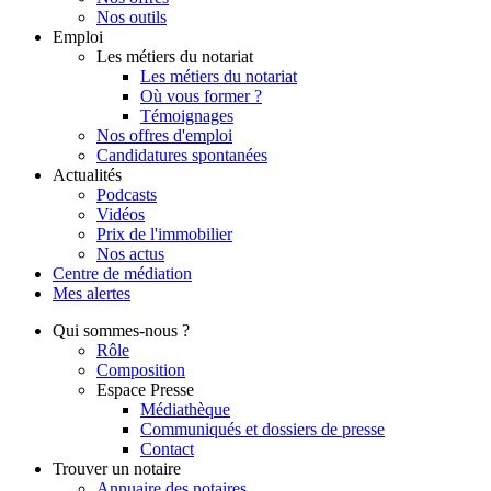
Nos outils
Emploi
Les métiers du notariat
Les métiers du notariat
Où vous former ?
Témoignages
Nos offres d'emploi
Candidatures spontanées
Actualités
Podcasts
Vidéos
Prix de l'immobilier
Nos actus
Centre de
médiation
Mes
alertes
Qui
sommes-nous ?
Rôle
Composition
Espace Presse
Médiathèque
Communiqués et dossiers de presse
Contact
Trouver
un notaire
Annuaire des notaires