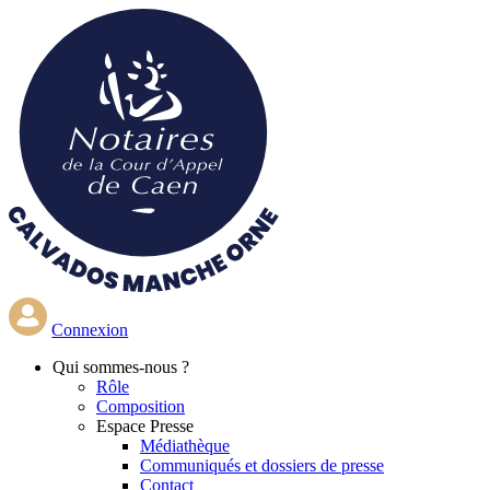
Aller
au
contenu
principal
Connexion
Qui
sommes-nous ?
Rôle
Composition
Espace Presse
Médiathèque
Communiqués et dossiers de presse
Contact