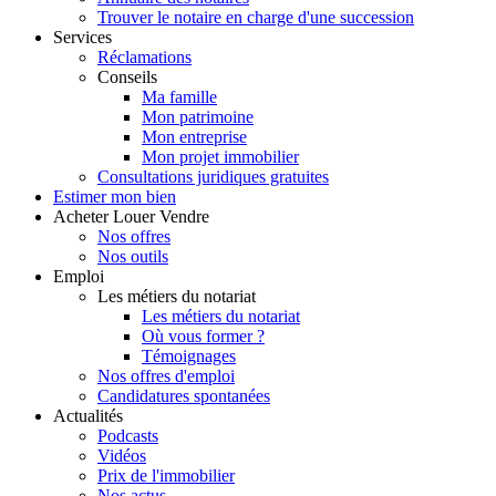
Trouver le notaire en charge d'une succession
Services
Réclamations
Conseils
Ma famille
Mon patrimoine
Mon entreprise
Mon projet immobilier
Consultations juridiques gratuites
Estimer
mon bien
Acheter
Louer
Vendre
Nos offres
Nos outils
Emploi
Les métiers du notariat
Les métiers du notariat
Où vous former ?
Témoignages
Nos offres d'emploi
Candidatures spontanées
Actualités
Podcasts
Vidéos
Prix de l'immobilier
Nos actus