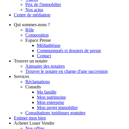
Prix de l'immobilier
Nos actus
Centre de
médiation
Qui
sommes-nous ?
Rôle
Composition
Espace Presse
Médiathèque
Communiqués et dossiers de presse
Contact
Trouver
un notaire
Annuaire des notaires
Trouver le notaire en charge d'une succession
Services
Réclamations
Conseils
Ma famille
Mon patrimoine
Mon entreprise
Mon projet immobilier
Consultations juridiques gratuites
Estimer
mon bien
Acheter
Louer
Vendre
Nos offres