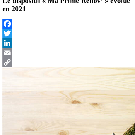
Le dispositif « Ma Prime Renov’ » évolue
en 2021
Facebook
Twitter
LinkedIn
Email
Copy
Link