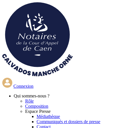
Aller
au
contenu
principal
Connexion
Qui
sommes-nous ?
Rôle
Composition
Espace Presse
Médiathèque
Communiqués et dossiers de presse
Contact