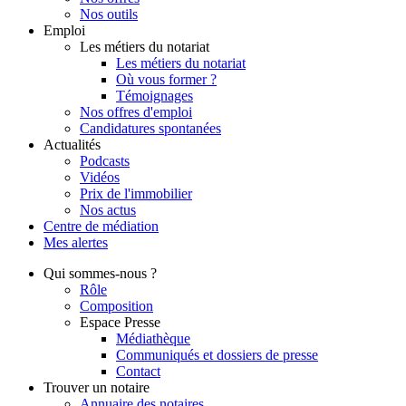
Nos outils
Emploi
Les métiers du notariat
Les métiers du notariat
Où vous former ?
Témoignages
Nos offres d'emploi
Candidatures spontanées
Actualités
Podcasts
Vidéos
Prix de l'immobilier
Nos actus
Centre de
médiation
Mes
alertes
Qui
sommes-nous ?
Rôle
Composition
Espace Presse
Médiathèque
Communiqués et dossiers de presse
Contact
Trouver
un notaire
Annuaire des notaires