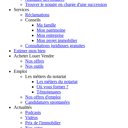
Trouver le notaire en charge d'une succession
Services
Réclamations
Conseils
Ma famille
Mon patrimoine
Mon entreprise
Mon projet immobilier
Consultations juridiques gratuites
Estimer
mon bien
Acheter
Louer
Vendre
Nos offres
Nos outils
Emploi
Les métiers du notariat
Les métiers du notariat
Où vous former ?
Témoignages
Nos offres d'emploi
Candidatures spontanées
Actualités
Podcasts
Vidéos
Prix de l'immobilier
Nos actus