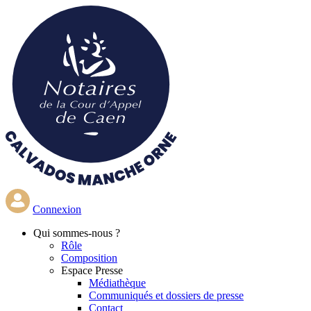
Aller
au
contenu
principal
Connexion
Qui
sommes-nous ?
Rôle
Composition
Espace Presse
Médiathèque
Communiqués et dossiers de presse
Contact