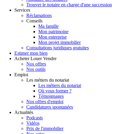
Trouver le notaire en charge d'une succession
Services
Réclamations
Conseils
Ma famille
Mon patrimoine
Mon entreprise
Mon projet immobilier
Consultations juridiques gratuites
Estimer
mon bien
Acheter
Louer
Vendre
Nos offres
Nos outils
Emploi
Les métiers du notariat
Les métiers du notariat
Où vous former ?
Témoignages
Nos offres d'emploi
Candidatures spontanées
Actualités
Podcasts
Vidéos
Prix de l'immobilier
Nos actus