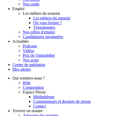
Nos outils
Emploi
Les métiers du notariat
Les métiers du notariat
Où vous former ?
Témoignages
Nos offres d'emploi
Candidatures spontanées
Actualités
Podcasts
Vidéos
Prix de l'immobilier
Nos actus
Centre de
médiation
Mes
alertes
Qui
sommes-nous ?
Rôle
Composition
Espace Presse
Médiathèque
Communiqués et dossiers de presse
Contact
Trouver
un notaire
Annuaire des notaires