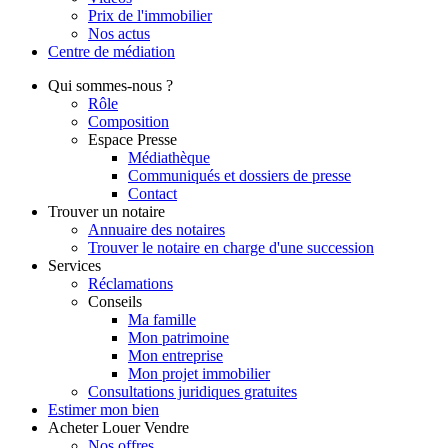
Prix de l'immobilier
Nos actus
Centre de
médiation
Qui
sommes-nous ?
Rôle
Composition
Espace Presse
Médiathèque
Communiqués et dossiers de presse
Contact
Trouver
un notaire
Annuaire des notaires
Trouver le notaire en charge d'une succession
Services
Réclamations
Conseils
Ma famille
Mon patrimoine
Mon entreprise
Mon projet immobilier
Consultations juridiques gratuites
Estimer
mon bien
Acheter
Louer
Vendre
Nos offres