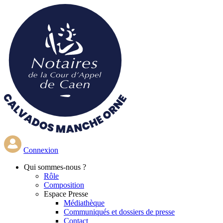
Aller
au
contenu
principal
Connexion
Qui
sommes-nous ?
Rôle
Composition
Espace Presse
Médiathèque
Communiqués et dossiers de presse
Contact