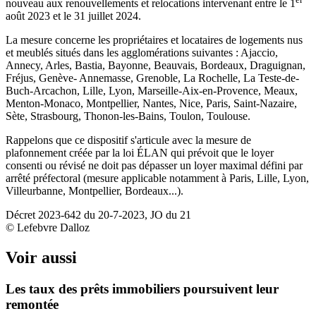
nouveau aux renouvellements et relocations intervenant entre le 1
août 2023 et le 31 juillet 2024.
La mesure concerne les propriétaires et locataires de logements nus
et meublés situés dans les agglomérations suivantes : Ajaccio,
Annecy, Arles, Bastia, Bayonne, Beauvais, Bordeaux, Draguignan,
Fréjus, Genève- Annemasse, Grenoble, La Rochelle, La Teste-de-
Buch-Arcachon, Lille, Lyon, Marseille-Aix-en-Provence, Meaux,
Menton-Monaco, Montpellier, Nantes, Nice, Paris, Saint-Nazaire,
Sète, Strasbourg, Thonon-les-Bains, Toulon, Toulouse.
Rappelons que ce dispositif s'articule avec la mesure de
plafonnement créée par la loi ÉLAN qui prévoit que le loyer
consenti ou révisé ne doit pas dépasser un loyer maximal défini par
arrêté préfectoral (mesure applicable notamment à Paris, Lille, Lyon,
Villeurbanne, Montpellier, Bordeaux...).
Décret 2023-642 du 20-7-2023, JO du 21
© Lefebvre Dalloz
Voir aussi
Les taux des prêts immobiliers poursuivent leur
remontée