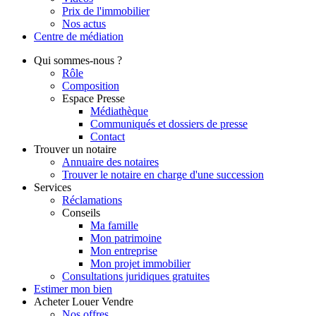
Prix de l'immobilier
Nos actus
Centre de
médiation
Qui
sommes-nous ?
Rôle
Composition
Espace Presse
Médiathèque
Communiqués et dossiers de presse
Contact
Trouver
un notaire
Annuaire des notaires
Trouver le notaire en charge d'une succession
Services
Réclamations
Conseils
Ma famille
Mon patrimoine
Mon entreprise
Mon projet immobilier
Consultations juridiques gratuites
Estimer
mon bien
Acheter
Louer
Vendre
Nos offres