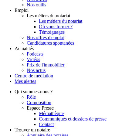
Nos outils
Emploi
Les métiers du notariat
Les métiers du notariat
Où vous former ?
Témoignages
Nos offres d'emploi
Candidatures spontanées
Actualités
Podcasts
Vidéos
Prix de l'immobilier
Nos actus
Centre de
médiation
Mes
alertes
Qui
sommes-nous ?
Rôle
Composition
Espace Presse
Médiathèque
Communiqués et dossiers de presse
Contact
Trouver
un notaire
Annuaire des notaires