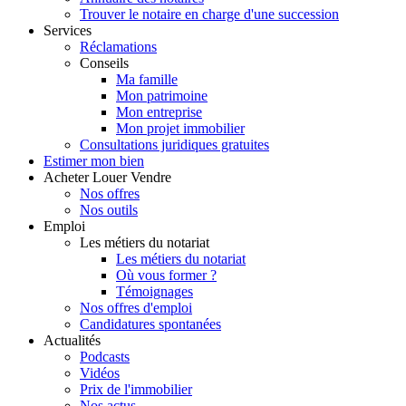
Trouver le notaire en charge d'une succession
Services
Réclamations
Conseils
Ma famille
Mon patrimoine
Mon entreprise
Mon projet immobilier
Consultations juridiques gratuites
Estimer
mon bien
Acheter
Louer
Vendre
Nos offres
Nos outils
Emploi
Les métiers du notariat
Les métiers du notariat
Où vous former ?
Témoignages
Nos offres d'emploi
Candidatures spontanées
Actualités
Podcasts
Vidéos
Prix de l'immobilier
Nos actus