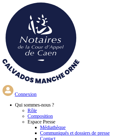
Aller
au
contenu
principal
Connexion
Qui
sommes-nous ?
Rôle
Composition
Espace Presse
Médiathèque
Communiqués et dossiers de presse
Contact