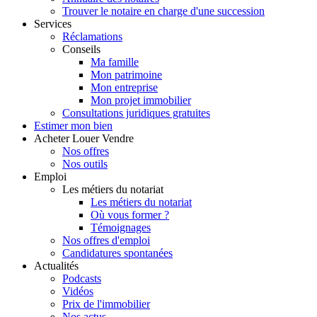
Trouver le notaire en charge d'une succession
Services
Réclamations
Conseils
Ma famille
Mon patrimoine
Mon entreprise
Mon projet immobilier
Consultations juridiques gratuites
Estimer
mon bien
Acheter
Louer
Vendre
Nos offres
Nos outils
Emploi
Les métiers du notariat
Les métiers du notariat
Où vous former ?
Témoignages
Nos offres d'emploi
Candidatures spontanées
Actualités
Podcasts
Vidéos
Prix de l'immobilier
Nos actus