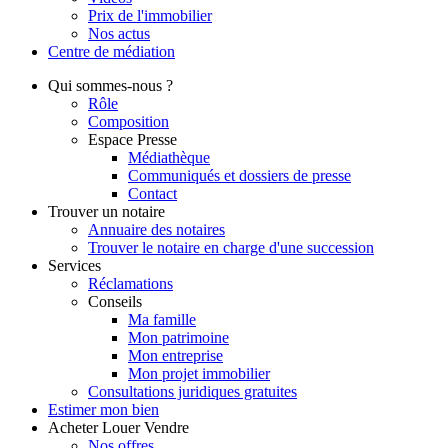
Prix de l'immobilier
Nos actus
Centre de
médiation
Qui
sommes-nous ?
Rôle
Composition
Espace Presse
Médiathèque
Communiqués et dossiers de presse
Contact
Trouver
un notaire
Annuaire des notaires
Trouver le notaire en charge d'une succession
Services
Réclamations
Conseils
Ma famille
Mon patrimoine
Mon entreprise
Mon projet immobilier
Consultations juridiques gratuites
Estimer
mon bien
Acheter
Louer
Vendre
Nos offres