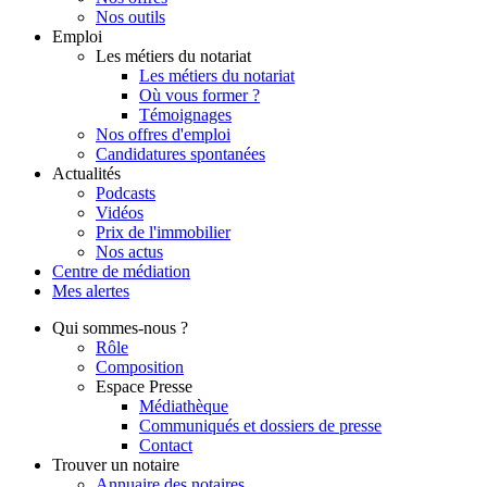
Nos outils
Emploi
Les métiers du notariat
Les métiers du notariat
Où vous former ?
Témoignages
Nos offres d'emploi
Candidatures spontanées
Actualités
Podcasts
Vidéos
Prix de l'immobilier
Nos actus
Centre de
médiation
Mes
alertes
Qui
sommes-nous ?
Rôle
Composition
Espace Presse
Médiathèque
Communiqués et dossiers de presse
Contact
Trouver
un notaire
Annuaire des notaires