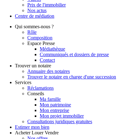
Prix de l'immobilier
Nos actus
Centre de
médiation
Qui
sommes-nous ?
Rôle
Composition
Espace Presse
Médiathèque
Communiqués et dossiers de presse
Contact
Trouver
un notaire
Annuaire des notaires
Trouver le notaire en charge d'une succession
Services
Réclamations
Conseils
Ma famille
Mon patrimoine
Mon entreprise
Mon projet immobilier
Consultations juridiques gratuites
Estimer
mon bien
Acheter
Louer
Vendre
Nos offres