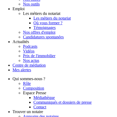
Nos outils
Emploi
Les métiers du notariat
Les métiers du notariat
Où vous former ?
Témoignages
Nos offres d'emploi
Candidatures spontanées
Actualités
Podcasts
Vidéos
Prix de l'immobilier
Nos actus
Centre de
médiation
Mes
alertes
Qui
sommes-nous ?
Rôle
Composition
Espace Presse
Médiathèque
Communiqués et dossiers de presse
Contact
Trouver
un notaire
Annuaire des notaires