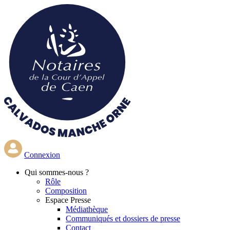
Aller
au
contenu
principal
Connexion
Qui
sommes-nous ?
Rôle
Composition
Espace Presse
Médiathèque
Communiqués et dossiers de presse
Contact