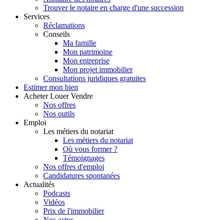
Trouver le notaire en charge d'une succession
Services
Réclamations
Conseils
Ma famille
Mon patrimoine
Mon entreprise
Mon projet immobilier
Consultations juridiques gratuites
Estimer
mon bien
Acheter
Louer
Vendre
Nos offres
Nos outils
Emploi
Les métiers du notariat
Les métiers du notariat
Où vous former ?
Témoignages
Nos offres d'emploi
Candidatures spontanées
Actualités
Podcasts
Vidéos
Prix de l'immobilier
Nos actus