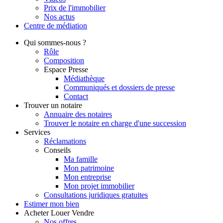
Prix de l'immobilier
Nos actus
Centre de
médiation
Qui
sommes-nous ?
Rôle
Composition
Espace Presse
Médiathèque
Communiqués et dossiers de presse
Contact
Trouver
un notaire
Annuaire des notaires
Trouver le notaire en charge d'une succession
Services
Réclamations
Conseils
Ma famille
Mon patrimoine
Mon entreprise
Mon projet immobilier
Consultations juridiques gratuites
Estimer
mon bien
Acheter
Louer
Vendre
Nos offres