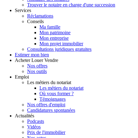
Trouver le notaire en charge d'une succession
Services
Réclamations
Conseils
Ma famille
Mon patrimoine
Mon entreprise
Mon projet immobilier
Consultations juridiques gratuites
Estimer
mon bien
Acheter
Louer
Vendre
Nos offres
Nos outils
Emploi
Les métiers du notariat
Les métiers du notariat
Où vous former ?
Témoignages
Nos offres d'emploi
Candidatures spontanées
Actualités
Podcasts
Vidéos
Prix de l'immobilier
Nos actus