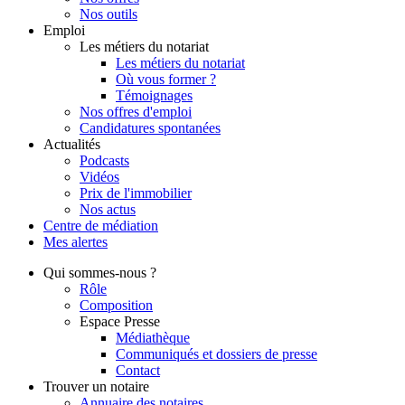
Nos outils
Emploi
Les métiers du notariat
Les métiers du notariat
Où vous former ?
Témoignages
Nos offres d'emploi
Candidatures spontanées
Actualités
Podcasts
Vidéos
Prix de l'immobilier
Nos actus
Centre de
médiation
Mes
alertes
Qui
sommes-nous ?
Rôle
Composition
Espace Presse
Médiathèque
Communiqués et dossiers de presse
Contact
Trouver
un notaire
Annuaire des notaires