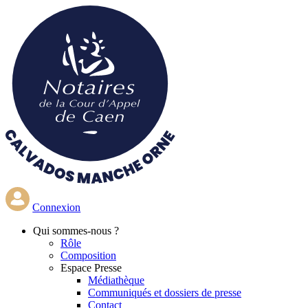
Aller
au
contenu
principal
Connexion
Qui
sommes-nous ?
Rôle
Composition
Espace Presse
Médiathèque
Communiqués et dossiers de presse
Contact