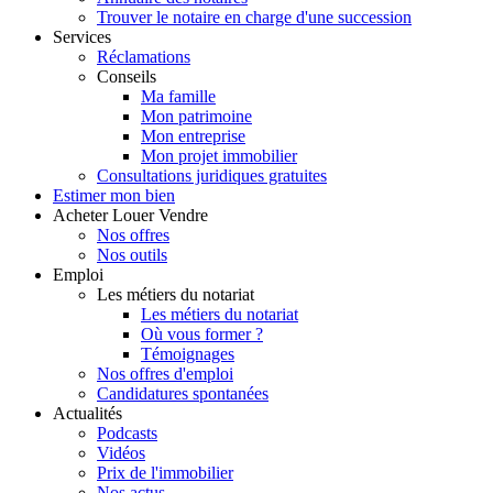
Trouver le notaire en charge d'une succession
Services
Réclamations
Conseils
Ma famille
Mon patrimoine
Mon entreprise
Mon projet immobilier
Consultations juridiques gratuites
Estimer
mon bien
Acheter
Louer
Vendre
Nos offres
Nos outils
Emploi
Les métiers du notariat
Les métiers du notariat
Où vous former ?
Témoignages
Nos offres d'emploi
Candidatures spontanées
Actualités
Podcasts
Vidéos
Prix de l'immobilier
Nos actus