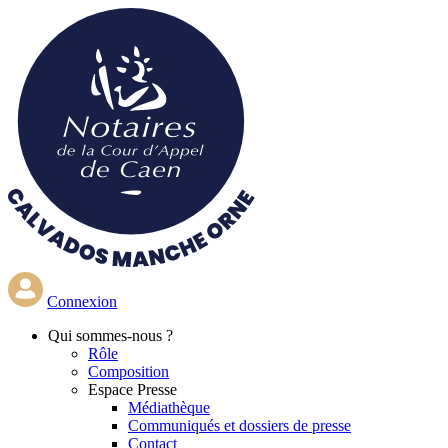
Aller
au
contenu
principal
Connexion
Qui
sommes-nous ?
Rôle
Composition
Espace Presse
Médiathèque
Communiqués et dossiers de presse
Contact