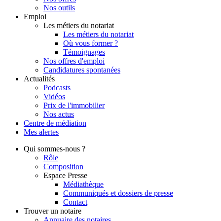
Nos outils
Emploi
Les métiers du notariat
Les métiers du notariat
Où vous former ?
Témoignages
Nos offres d'emploi
Candidatures spontanées
Actualités
Podcasts
Vidéos
Prix de l'immobilier
Nos actus
Centre de
médiation
Mes
alertes
Qui
sommes-nous ?
Rôle
Composition
Espace Presse
Médiathèque
Communiqués et dossiers de presse
Contact
Trouver
un notaire
Annuaire des notaires