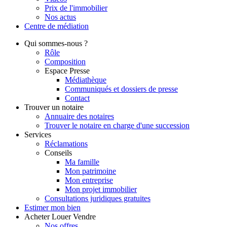
Prix de l'immobilier
Nos actus
Centre de
médiation
Qui
sommes-nous ?
Rôle
Composition
Espace Presse
Médiathèque
Communiqués et dossiers de presse
Contact
Trouver
un notaire
Annuaire des notaires
Trouver le notaire en charge d'une succession
Services
Réclamations
Conseils
Ma famille
Mon patrimoine
Mon entreprise
Mon projet immobilier
Consultations juridiques gratuites
Estimer
mon bien
Acheter
Louer
Vendre
Nos offres