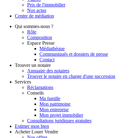
Prix de l'immobilier
Nos actus
Centre de
médiation
Qui
sommes-nous ?
Rôle
Composition
Espace Presse
Médiathèque
Communiqués et dossiers de presse
Contact
Trouver
un notaire
Annuaire des notaires
Trouver le notaire en charge d'une succession
Services
Réclamations
Conseils
Ma famille
Mon patrimoine
Mon entreprise
Mon projet immobilier
Consultations juridiques gratuites
Estimer
mon bien
Acheter
Louer
Vendre
Nos offres