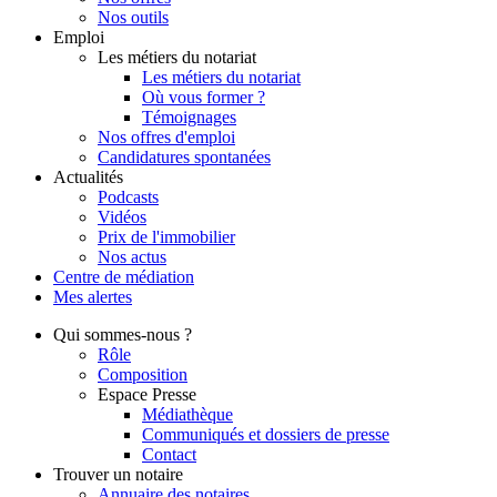
Nos outils
Emploi
Les métiers du notariat
Les métiers du notariat
Où vous former ?
Témoignages
Nos offres d'emploi
Candidatures spontanées
Actualités
Podcasts
Vidéos
Prix de l'immobilier
Nos actus
Centre de
médiation
Mes
alertes
Qui
sommes-nous ?
Rôle
Composition
Espace Presse
Médiathèque
Communiqués et dossiers de presse
Contact
Trouver
un notaire
Annuaire des notaires