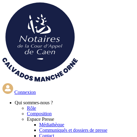
Aller
au
contenu
principal
Connexion
Qui
sommes-nous ?
Rôle
Composition
Espace Presse
Médiathèque
Communiqués et dossiers de presse
Contact