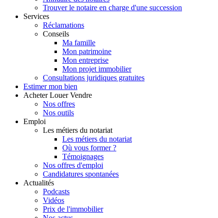
Trouver le notaire en charge d'une succession
Services
Réclamations
Conseils
Ma famille
Mon patrimoine
Mon entreprise
Mon projet immobilier
Consultations juridiques gratuites
Estimer
mon bien
Acheter
Louer
Vendre
Nos offres
Nos outils
Emploi
Les métiers du notariat
Les métiers du notariat
Où vous former ?
Témoignages
Nos offres d'emploi
Candidatures spontanées
Actualités
Podcasts
Vidéos
Prix de l'immobilier
Nos actus