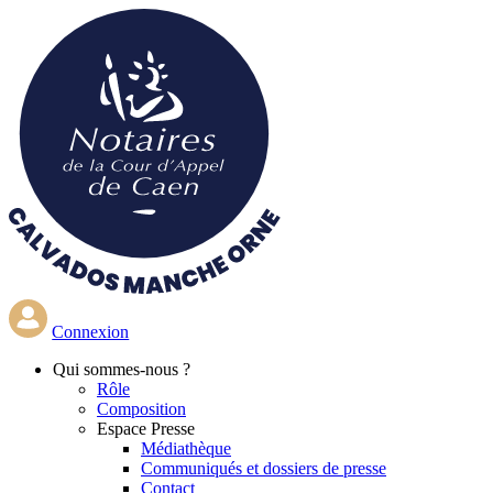
Aller
au
contenu
principal
Connexion
Qui
sommes-nous ?
Rôle
Composition
Espace Presse
Médiathèque
Communiqués et dossiers de presse
Contact