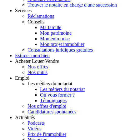
Trouver le notaire en charge d'une succession
Services
Réclamations
Conseils
Ma famille
Mon patrimoine
Mon entreprise
Mon projet immobilier
Consultations juridiques gratuites
Estimer
mon bien
Acheter
Louer
Vendre
Nos offres
Nos outils
Emploi
Les métiers du notariat
Les métiers du notariat
Où vous former ?
Témoignages
Nos offres d'emploi
Candidatures spontanées
Actualités
Podcasts
Vidéos
Prix de l'immobilier
Nos actus