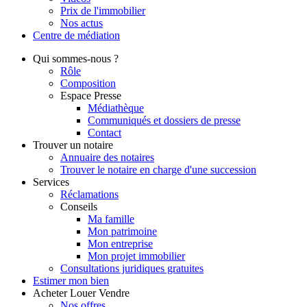
Prix de l'immobilier
Nos actus
Centre de
médiation
Qui
sommes-nous ?
Rôle
Composition
Espace Presse
Médiathèque
Communiqués et dossiers de presse
Contact
Trouver
un notaire
Annuaire des notaires
Trouver le notaire en charge d'une succession
Services
Réclamations
Conseils
Ma famille
Mon patrimoine
Mon entreprise
Mon projet immobilier
Consultations juridiques gratuites
Estimer
mon bien
Acheter
Louer
Vendre
Nos offres