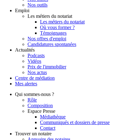
Nos outils
Emploi
Les métiers du notariat
Les métiers du notariat
Où vous former ?
Témoignages
Nos offres d'emploi
Candidatures spontanées
Actualités
Podcasts
Vidéos
Prix de l'immobilier
Nos actus
Centre de
médiation
Mes
alertes
Qui
sommes-nous ?
Rôle
Composition
Espace Presse
Médiathèque
Communiqués et dossiers de presse
Contact
Trouver
un notaire
Annuaire des notaires