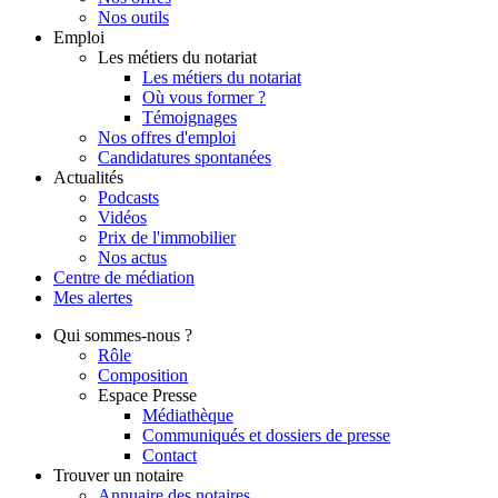
Nos outils
Emploi
Les métiers du notariat
Les métiers du notariat
Où vous former ?
Témoignages
Nos offres d'emploi
Candidatures spontanées
Actualités
Podcasts
Vidéos
Prix de l'immobilier
Nos actus
Centre de
médiation
Mes
alertes
Qui
sommes-nous ?
Rôle
Composition
Espace Presse
Médiathèque
Communiqués et dossiers de presse
Contact
Trouver
un notaire
Annuaire des notaires