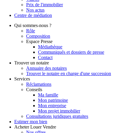
Prix de l'immobilier
Nos actus
Centre de
médiation
Qui
sommes-nous ?
Rôle
Composition
Espace Presse
Médiathèque
Communiqués et dossiers de presse
Contact
Trouver
un notaire
Annuaire des notaires
Trouver le notaire en charge d'une succession
Services
Réclamations
Conseils
Ma famille
Mon patrimoine
Mon entreprise
Mon projet immobilier
Consultations juridiques gratuites
Estimer
mon bien
Acheter
Louer
Vendre
Nos offres