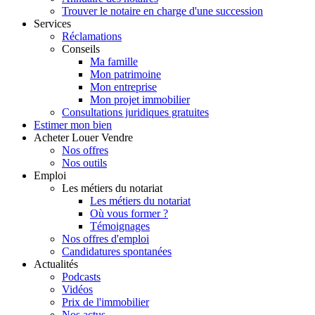
Trouver le notaire en charge d'une succession
Services
Réclamations
Conseils
Ma famille
Mon patrimoine
Mon entreprise
Mon projet immobilier
Consultations juridiques gratuites
Estimer
mon bien
Acheter
Louer
Vendre
Nos offres
Nos outils
Emploi
Les métiers du notariat
Les métiers du notariat
Où vous former ?
Témoignages
Nos offres d'emploi
Candidatures spontanées
Actualités
Podcasts
Vidéos
Prix de l'immobilier
Nos actus