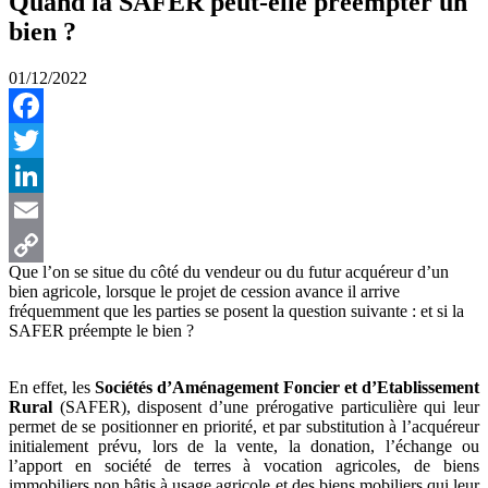
Quand la SAFER peut-elle préempter un
bien ?
01/12/2022
Facebook
Twitter
LinkedIn
Email
Que l’on se situe du côté du vendeur ou du futur acquéreur d’un
Copy
bien agricole, lorsque le projet de cession avance il arrive
fréquemment que les parties se posent la question suivante : et si la
Link
SAFER préempte le bien ?
En effet, les
Sociétés d’Aménagement Foncier et d’Etablissement
Rural
(SAFER), disposent d’une prérogative particulière qui leur
permet de se positionner en priorité, et par substitution à l’acquéreur
initialement prévu, lors de la vente, la donation, l’échange ou
l’apport en société de terres à vocation agricoles, de biens
immobiliers non bâtis à usage agricole et des biens mobiliers qui leur