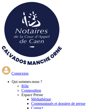
Aller
au
contenu
principal
Connexion
Qui
sommes-nous ?
Rôle
Composition
Espace Presse
Médiathèque
Communiqués et dossiers de presse
Contact