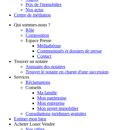
Prix de l'immobilier
Nos actus
Centre de
médiation
Qui
sommes-nous ?
Rôle
Composition
Espace Presse
Médiathèque
Communiqués et dossiers de presse
Contact
Trouver
un notaire
Annuaire des notaires
Trouver le notaire en charge d'une succession
Services
Réclamations
Conseils
Ma famille
Mon patrimoine
Mon entreprise
Mon projet immobilier
Consultations juridiques gratuites
Estimer
mon bien
Acheter
Louer
Vendre
Nos offres