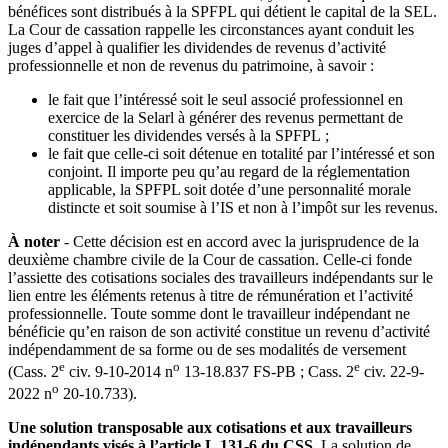
bénéfices sont distribués à la SPFPL qui détient le capital de la SEL.
La Cour de cassation rappelle les circonstances ayant conduit les
juges d’appel à qualifier les dividendes de revenus d’activité
professionnelle et non de revenus du patrimoine, à savoir :
le fait que l’intéressé soit le seul associé professionnel en
exercice de la Selarl à générer des revenus permettant de
constituer les dividendes versés à la SPFPL ;
le fait que celle‑ci soit détenue en totalité par l’intéressé et son
conjoint. Il importe peu qu’au regard de la réglementation
applicable, la SPFPL soit dotée d’une personnalité morale
distincte et soit soumise à l’IS et non à l’impôt sur les revenus.
À noter
- Cette décision est en accord avec la jurisprudence de la
deuxième chambre civile de la Cour de cassation. Celle-ci fonde
l’assiette des cotisations sociales des travailleurs indépendants sur le
lien entre les éléments retenus à titre de rémunération et l’activité
professionnelle. Toute somme dont le travailleur indépendant ne
bénéficie qu’en raison de son activité constitue un revenu d’activité
indépendamment de sa forme ou de ses modalités de versement
e
o
e
(Cass. 2
civ. 9-10-2014 n
13-18.837 FS-PB ; Cass. 2
civ. 22-9-
o
2022 n
20-10.733).
Une solution transposable aux cotisations et aux travailleurs
indépendants visés à l’article L 131‑6 du CSS.
La solution de