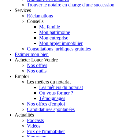
Trouver le notaire en charge d'une succession
Services
Réclamations
Conseils
Ma famille
Mon patrimoine
Mon entreprise
Mon projet immobilier
Consultations juridiques gratuites
Estimer
mon bien
Acheter
Louer
Vendre
Nos offres
Nos outils
Emploi
Les métiers du notariat
Les métiers du notariat
Où vous former ?
Témoignages
Nos offres d'emploi
Candidatures spontanées
Actualités
Podcasts
Vidéos
Prix de l'immobilier
Nos actus