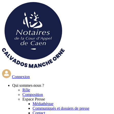
Aller
au
contenu
principal
Connexion
Qui
sommes-nous ?
Rôle
Composition
Espace Presse
Médiathèque
Communiqués et dossiers de presse
Contact