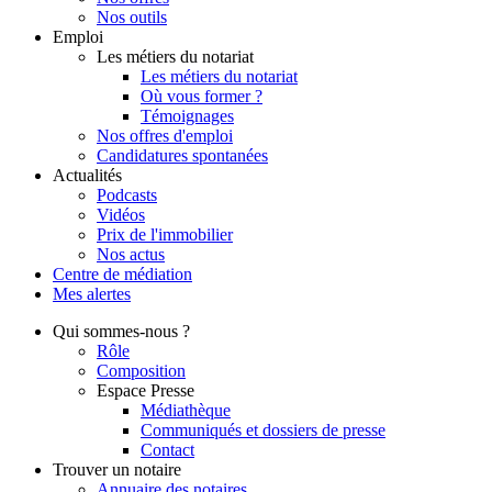
Nos outils
Emploi
Les métiers du notariat
Les métiers du notariat
Où vous former ?
Témoignages
Nos offres d'emploi
Candidatures spontanées
Actualités
Podcasts
Vidéos
Prix de l'immobilier
Nos actus
Centre de
médiation
Mes
alertes
Qui
sommes-nous ?
Rôle
Composition
Espace Presse
Médiathèque
Communiqués et dossiers de presse
Contact
Trouver
un notaire
Annuaire des notaires