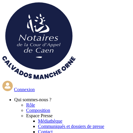
Aller
au
contenu
principal
Connexion
Qui
sommes-nous ?
Rôle
Composition
Espace Presse
Médiathèque
Communiqués et dossiers de presse
Contact