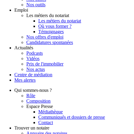
Nos outils
Emploi
Les métiers du notariat
Les métiers du notariat
Où vous former ?
Témoignages
Nos offres d'emploi
Candidatures spontanées
Actualités
Podcasts
Vidéos
Prix de l'immobilier
Nos actus
Centre de
médiation
Mes
alertes
Qui
sommes-nous ?
Rôle
Composition
Espace Presse
Médiathèque
Communiqués et dossiers de presse
Contact
Trouver
un notaire
Annuaire des notaires