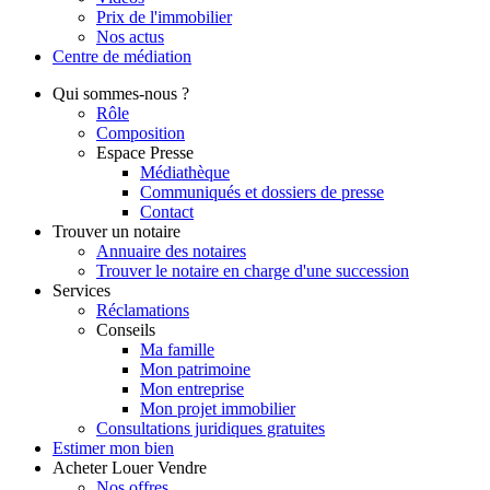
Prix de l'immobilier
Nos actus
Centre de
médiation
Qui
sommes-nous ?
Rôle
Composition
Espace Presse
Médiathèque
Communiqués et dossiers de presse
Contact
Trouver
un notaire
Annuaire des notaires
Trouver le notaire en charge d'une succession
Services
Réclamations
Conseils
Ma famille
Mon patrimoine
Mon entreprise
Mon projet immobilier
Consultations juridiques gratuites
Estimer
mon bien
Acheter
Louer
Vendre
Nos offres