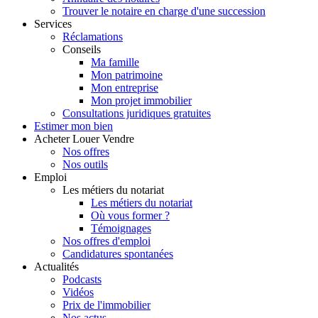
Trouver le notaire en charge d'une succession
Services
Réclamations
Conseils
Ma famille
Mon patrimoine
Mon entreprise
Mon projet immobilier
Consultations juridiques gratuites
Estimer
mon bien
Acheter
Louer
Vendre
Nos offres
Nos outils
Emploi
Les métiers du notariat
Les métiers du notariat
Où vous former ?
Témoignages
Nos offres d'emploi
Candidatures spontanées
Actualités
Podcasts
Vidéos
Prix de l'immobilier
Nos actus