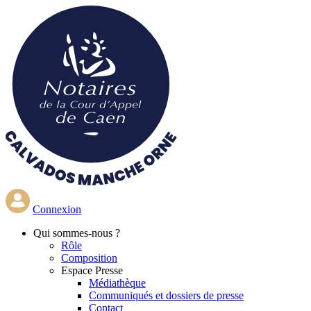
Aller
au
contenu
principal
Connexion
Qui
sommes-nous ?
Rôle
Composition
Espace Presse
Médiathèque
Communiqués et dossiers de presse
Contact