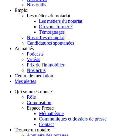
Nos outils
Emploi
Les métiers du notariat
Les métiers du notariat
Où vous former ?
Témoignages
Nos offres d'emploi
Candidatures spontanées
Actualités
Podcasts
Vidéos
Prix de l'immobilier
Nos actus
Centre de
médiation
Mes
alertes
Qui
sommes-nous ?
Rôle
Composition
Espace Presse
Médiathèque
Communiqués et dossiers de presse
Contact
Trouver
un notaire
Annuaire des notaires