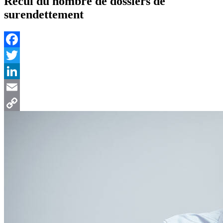
Recul du nombre de dossiers de
surendettement
Facebook
Twitter
LinkedIn
Email
Copy
Link