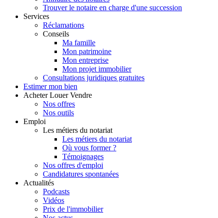
Trouver le notaire en charge d'une succession
Services
Réclamations
Conseils
Ma famille
Mon patrimoine
Mon entreprise
Mon projet immobilier
Consultations juridiques gratuites
Estimer
mon bien
Acheter
Louer
Vendre
Nos offres
Nos outils
Emploi
Les métiers du notariat
Les métiers du notariat
Où vous former ?
Témoignages
Nos offres d'emploi
Candidatures spontanées
Actualités
Podcasts
Vidéos
Prix de l'immobilier
Nos actus