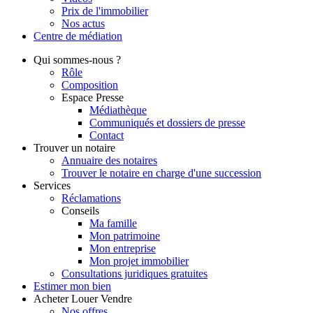
Prix de l'immobilier
Nos actus
Centre de
médiation
Qui
sommes-nous ?
Rôle
Composition
Espace Presse
Médiathèque
Communiqués et dossiers de presse
Contact
Trouver
un notaire
Annuaire des notaires
Trouver le notaire en charge d'une succession
Services
Réclamations
Conseils
Ma famille
Mon patrimoine
Mon entreprise
Mon projet immobilier
Consultations juridiques gratuites
Estimer
mon bien
Acheter
Louer
Vendre
Nos offres