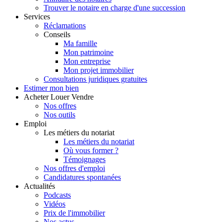
Trouver le notaire en charge d'une succession
Services
Réclamations
Conseils
Ma famille
Mon patrimoine
Mon entreprise
Mon projet immobilier
Consultations juridiques gratuites
Estimer
mon bien
Acheter
Louer
Vendre
Nos offres
Nos outils
Emploi
Les métiers du notariat
Les métiers du notariat
Où vous former ?
Témoignages
Nos offres d'emploi
Candidatures spontanées
Actualités
Podcasts
Vidéos
Prix de l'immobilier
Nos actus