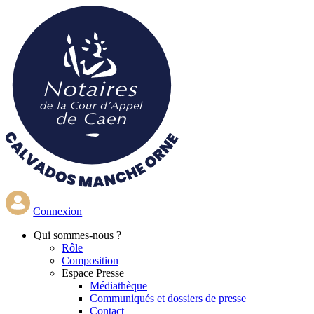
Aller
au
contenu
principal
Connexion
Qui
sommes-nous ?
Rôle
Composition
Espace Presse
Médiathèque
Communiqués et dossiers de presse
Contact