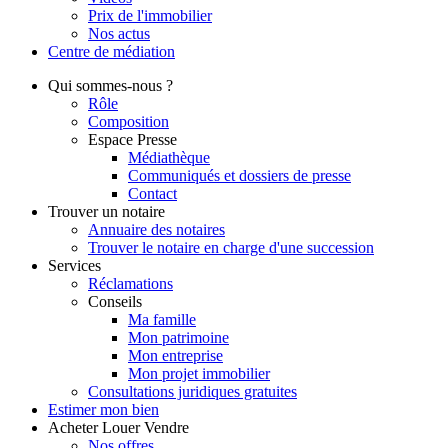
Prix de l'immobilier
Nos actus
Centre de
médiation
Qui
sommes-nous ?
Rôle
Composition
Espace Presse
Médiathèque
Communiqués et dossiers de presse
Contact
Trouver
un notaire
Annuaire des notaires
Trouver le notaire en charge d'une succession
Services
Réclamations
Conseils
Ma famille
Mon patrimoine
Mon entreprise
Mon projet immobilier
Consultations juridiques gratuites
Estimer
mon bien
Acheter
Louer
Vendre
Nos offres