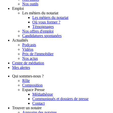
Nos outils
Emploi
Les métiers du notariat
Les métiers du notariat
Où vous former ?
Témoignages
Nos offres d'emploi
Candidatures spontanées
Actualités
Podcasts
Vidéos
Prix de l'immobilier
Nos actus
Centre de
médiation
Mes
alertes
Qui
sommes-nous ?
Rôle
Composition
Espace Presse
Médiathèque
Communiqués et dossiers de presse
Contact
Trouver
un notaire
Annuaire des notaires