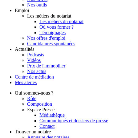
Nos outils
Emploi
Les métiers du notariat
Les métiers du notariat
Où vous former ?
Témoignages
Nos offres d'emploi
Candidatures spontanées
Actualités
Podcasts
Vidéos
Prix de l'immobilier
Nos actus
Centre de
médiation
Mes
alertes
Qui
sommes-nous ?
Rôle
Composition
Espace Presse
Médiathèque
Communiqués et dossiers de presse
Contact
Trouver
un notaire
Annuaire des notaires