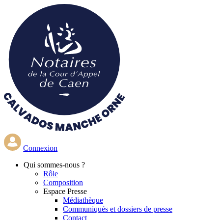
Aller
au
contenu
principal
Connexion
Qui
sommes-nous ?
Rôle
Composition
Espace Presse
Médiathèque
Communiqués et dossiers de presse
Contact