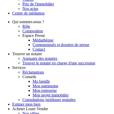
Prix de l'immobilier
Nos actus
Centre de
médiation
Qui
sommes-nous ?
Rôle
Composition
Espace Presse
Médiathèque
Communiqués et dossiers de presse
Contact
Trouver
un notaire
Annuaire des notaires
Trouver le notaire en charge d'une succession
Services
Réclamations
Conseils
Ma famille
Mon patrimoine
Mon entreprise
Mon projet immobilier
Consultations juridiques gratuites
Estimer
mon bien
Acheter
Louer
Vendre
Nos offres