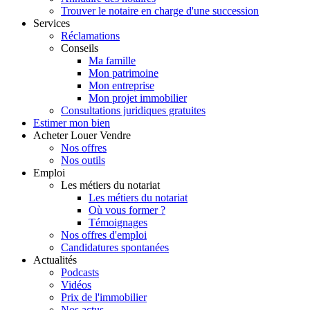
Trouver le notaire en charge d'une succession
Services
Réclamations
Conseils
Ma famille
Mon patrimoine
Mon entreprise
Mon projet immobilier
Consultations juridiques gratuites
Estimer
mon bien
Acheter
Louer
Vendre
Nos offres
Nos outils
Emploi
Les métiers du notariat
Les métiers du notariat
Où vous former ?
Témoignages
Nos offres d'emploi
Candidatures spontanées
Actualités
Podcasts
Vidéos
Prix de l'immobilier
Nos actus