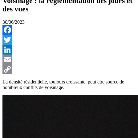
Voisinage : la réglementation des jours et
des vues
30/06/2023
Facebook
Twitter
LinkedIn
Email
Copy
La densité résidentielle, toujours croissante, peut être source de
nombreux conflits de voisinage.
Link