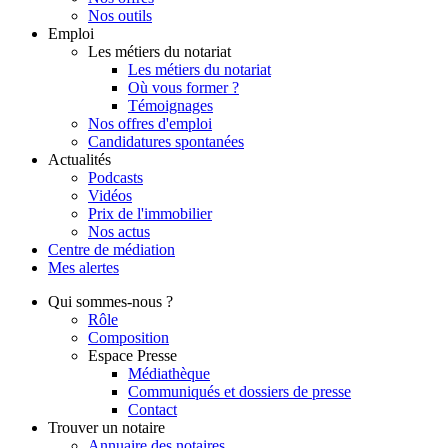
Nos outils
Emploi
Les métiers du notariat
Les métiers du notariat
Où vous former ?
Témoignages
Nos offres d'emploi
Candidatures spontanées
Actualités
Podcasts
Vidéos
Prix de l'immobilier
Nos actus
Centre de
médiation
Mes
alertes
Qui
sommes-nous ?
Rôle
Composition
Espace Presse
Médiathèque
Communiqués et dossiers de presse
Contact
Trouver
un notaire
Annuaire des notaires