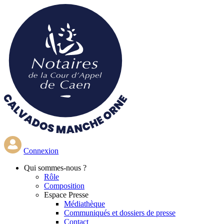
Aller
au
contenu
principal
Connexion
Qui
sommes-nous ?
Rôle
Composition
Espace Presse
Médiathèque
Communiqués et dossiers de presse
Contact