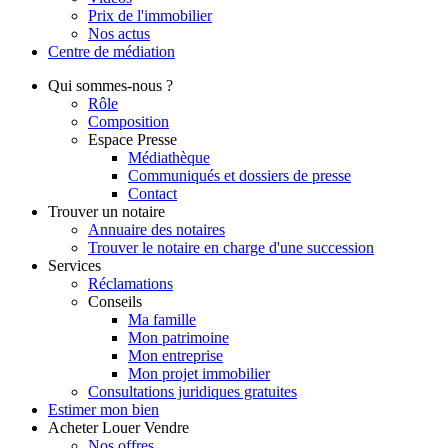
Prix de l'immobilier
Nos actus
Centre de
médiation
Qui
sommes-nous ?
Rôle
Composition
Espace Presse
Médiathèque
Communiqués et dossiers de presse
Contact
Trouver
un notaire
Annuaire des notaires
Trouver le notaire en charge d'une succession
Services
Réclamations
Conseils
Ma famille
Mon patrimoine
Mon entreprise
Mon projet immobilier
Consultations juridiques gratuites
Estimer
mon bien
Acheter
Louer
Vendre
Nos offres