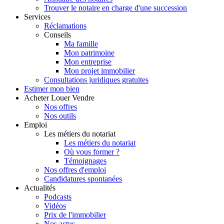
Trouver le notaire en charge d'une succession
Services
Réclamations
Conseils
Ma famille
Mon patrimoine
Mon entreprise
Mon projet immobilier
Consultations juridiques gratuites
Estimer
mon bien
Acheter
Louer
Vendre
Nos offres
Nos outils
Emploi
Les métiers du notariat
Les métiers du notariat
Où vous former ?
Témoignages
Nos offres d'emploi
Candidatures spontanées
Actualités
Podcasts
Vidéos
Prix de l'immobilier
Nos actus