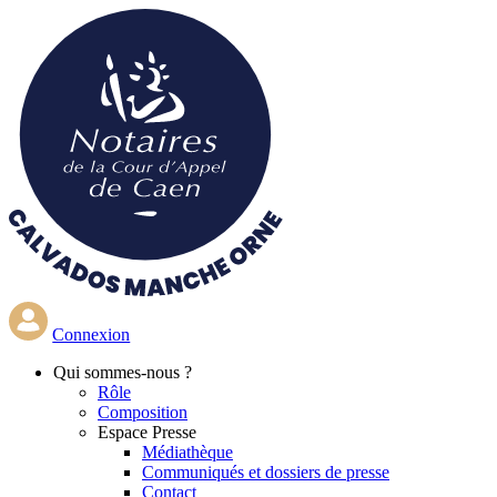
Aller
au
contenu
principal
Connexion
Qui
sommes-nous ?
Rôle
Composition
Espace Presse
Médiathèque
Communiqués et dossiers de presse
Contact