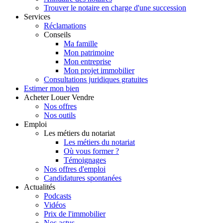
Trouver le notaire en charge d'une succession
Services
Réclamations
Conseils
Ma famille
Mon patrimoine
Mon entreprise
Mon projet immobilier
Consultations juridiques gratuites
Estimer
mon bien
Acheter
Louer
Vendre
Nos offres
Nos outils
Emploi
Les métiers du notariat
Les métiers du notariat
Où vous former ?
Témoignages
Nos offres d'emploi
Candidatures spontanées
Actualités
Podcasts
Vidéos
Prix de l'immobilier
Nos actus