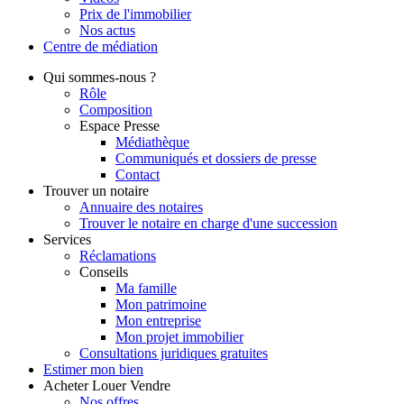
Prix de l'immobilier
Nos actus
Centre de
médiation
Qui
sommes-nous ?
Rôle
Composition
Espace Presse
Médiathèque
Communiqués et dossiers de presse
Contact
Trouver
un notaire
Annuaire des notaires
Trouver le notaire en charge d'une succession
Services
Réclamations
Conseils
Ma famille
Mon patrimoine
Mon entreprise
Mon projet immobilier
Consultations juridiques gratuites
Estimer
mon bien
Acheter
Louer
Vendre
Nos offres