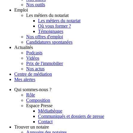
Nos outils
Emploi
Les métiers du notariat
Les métiers du notariat
Où vous former ?
Témoignages
Nos offres d'emploi
Candidatures spontanées
Actualités
Podcasts
Vidéos
Prix de l'immobilier
Nos actus
Centre de
médiation
Mes
alertes
Qui
sommes-nous ?
Rôle
Composition
Espace Presse
Médiathèque
Communiqués et dossiers de presse
Contact
Trouver
un notaire
Annuaire des notaires