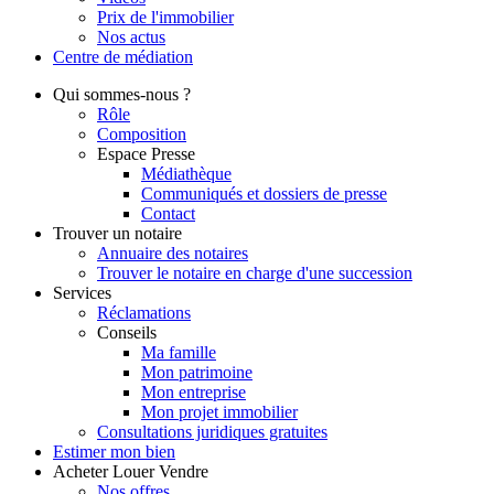
Prix de l'immobilier
Nos actus
Centre de
médiation
Qui
sommes-nous ?
Rôle
Composition
Espace Presse
Médiathèque
Communiqués et dossiers de presse
Contact
Trouver
un notaire
Annuaire des notaires
Trouver le notaire en charge d'une succession
Services
Réclamations
Conseils
Ma famille
Mon patrimoine
Mon entreprise
Mon projet immobilier
Consultations juridiques gratuites
Estimer
mon bien
Acheter
Louer
Vendre
Nos offres