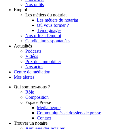
Nos outils
Emploi
Les métiers du notariat
Les métiers du notariat
Où vous former ?
Témoignages
Nos offres d'emploi
Candidatures spontanées
Actualités
Podcasts
Vidéos
Prix de l'immobilier
Nos actus
Centre de
médiation
Mes
alertes
Qui
sommes-nous ?
Rôle
Composition
Espace Presse
Médiathèque
Communiqués et dossiers de presse
Contact
Trouver
un notaire
Annuaire des notaires