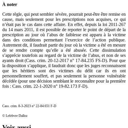
À noter
Cette règle, qui peut sembler sévère, pourrait peut‑être être remise en
cause, mais seulement pour les prescriptions non acquises, ce qui
n’était pas le cas dans cette affaire. En effet, depuis la loi 2011‑267
du 14 mars 2011, il est possible de reporter le point de départ de la
prescription au jour où l’abus de faiblesse est apparu à la victime
dans des conditions permettant l’exercice de l’action publique.
Autrement dit, il faudrait partir du jour où la victime a été en mesure
de se rendre compte qu’elle a été abusée. Cette dissimulation
s’apprécie toutefois au regard de la victime de l’abus, et non de ses
ayants droit (Cass. crim. 20‑12‑2017 n° 17‑84.235 FS‑D). Pour que
la disposition s’applique, il faudrait donc que les juges reconnaissent
que les héritiers sont des victimes du délit car ils en ont
personnellement souffert, et pas seulement la personne vulnérable
décédée (pour une décision semblant le reconnaître pour la première
fois : Cass. crim. 22‑1‑2020 n° 19‑82.173 F‑D).
Cass. crim. 8‑3‑2023 n° 22‑84.651 F‑D
© Lefebvre Dalloz
Voir aussi