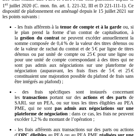
er
1
juillet 2020 (C. mon. fin. art. L 221-32, III et D 221-111-1). Ce
dispositif de plafonnement est aménagé depuis le 15 juillet 2021 sur
les points suivants :
- les frais afférents à la
tenue de compte et à la garde
ou, si
le plan prend la forme d’un contrat de capitalisation, à
la
gestion du contrat
ne peuvent excéder annuellement la
somme composée de 0,4 % de la valeur des titres détenus ou
de la valeur de rachat du contrat et de 5 € par ligne de titres
détenus ou par unité de compte ou 25 € pour une ligne ou
pour une unité de compte correspondant à des titres qui ne
sont pas admis aux négociations sur une plateforme de
négociation (auparavant, les frais fixes de 5 € et 25 €
constituaient une majoration possible du plafond de frais sans
être intégrés au plafond) ;
- des frais spécifiques sont instaurés concernant
les
transactions
portant sur des
actions et des parts
de
SARL sur un PEA, ou sur tous les titres éligibles au PEA
PME, qui ne sont
pas admis aux négociations sur une
plateforme de négociation
: dans ce cas, les frais ne peuvent
excéder 1,2 % du montant de l’opération ;
- les frais afférents aux transactions sur des parts ou actions
d’
OPC éligibles
au PEA ou au PEA PME
réalisées sur une