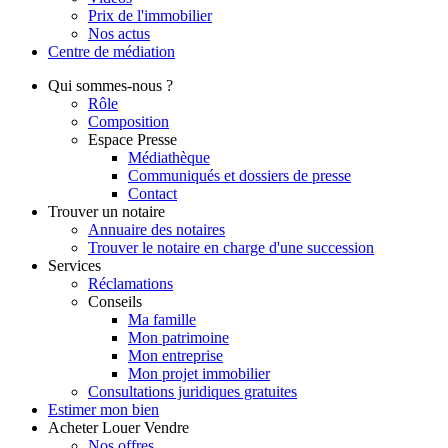
Prix de l'immobilier
Nos actus
Centre de
médiation
Qui
sommes-nous ?
Rôle
Composition
Espace Presse
Médiathèque
Communiqués et dossiers de presse
Contact
Trouver
un notaire
Annuaire des notaires
Trouver le notaire en charge d'une succession
Services
Réclamations
Conseils
Ma famille
Mon patrimoine
Mon entreprise
Mon projet immobilier
Consultations juridiques gratuites
Estimer
mon bien
Acheter
Louer
Vendre
Nos offres