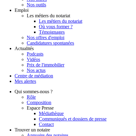
Nos outils
Emploi
Les métiers du notariat
Les métiers du notariat
Où vous former ?
Témoignages
Nos offres d'emploi
Candidatures spontanées
Actualités
Podcasts
Vidéos
Prix de l'immobilier
Nos actus
Centre de
médiation
Mes
alertes
Qui
sommes-nous ?
Rôle
Composition
Espace Presse
Médiathèque
Communiqués et dossiers de presse
Contact
Trouver
un notaire
Annuaire des notaires