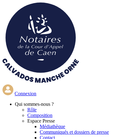
Aller
au
contenu
principal
Connexion
Qui
sommes-nous ?
Rôle
Composition
Espace Presse
Médiathèque
Communiqués et dossiers de presse
Contact