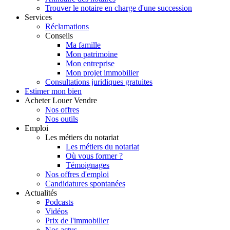
Trouver le notaire en charge d'une succession
Services
Réclamations
Conseils
Ma famille
Mon patrimoine
Mon entreprise
Mon projet immobilier
Consultations juridiques gratuites
Estimer
mon bien
Acheter
Louer
Vendre
Nos offres
Nos outils
Emploi
Les métiers du notariat
Les métiers du notariat
Où vous former ?
Témoignages
Nos offres d'emploi
Candidatures spontanées
Actualités
Podcasts
Vidéos
Prix de l'immobilier
Nos actus