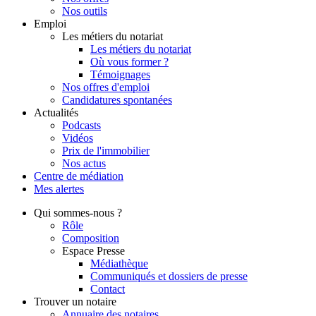
Nos outils
Emploi
Les métiers du notariat
Les métiers du notariat
Où vous former ?
Témoignages
Nos offres d'emploi
Candidatures spontanées
Actualités
Podcasts
Vidéos
Prix de l'immobilier
Nos actus
Centre de
médiation
Mes
alertes
Qui
sommes-nous ?
Rôle
Composition
Espace Presse
Médiathèque
Communiqués et dossiers de presse
Contact
Trouver
un notaire
Annuaire des notaires