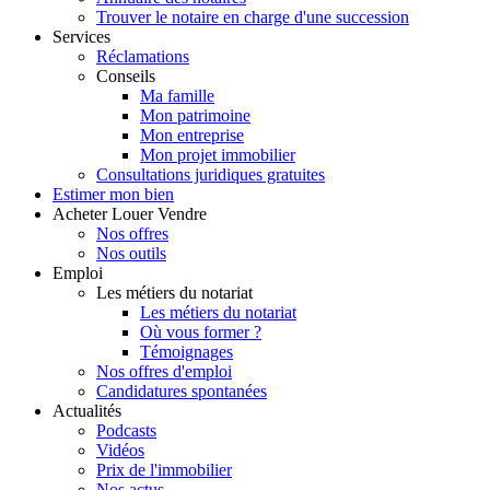
Trouver le notaire en charge d'une succession
Services
Réclamations
Conseils
Ma famille
Mon patrimoine
Mon entreprise
Mon projet immobilier
Consultations juridiques gratuites
Estimer
mon bien
Acheter
Louer
Vendre
Nos offres
Nos outils
Emploi
Les métiers du notariat
Les métiers du notariat
Où vous former ?
Témoignages
Nos offres d'emploi
Candidatures spontanées
Actualités
Podcasts
Vidéos
Prix de l'immobilier
Nos actus