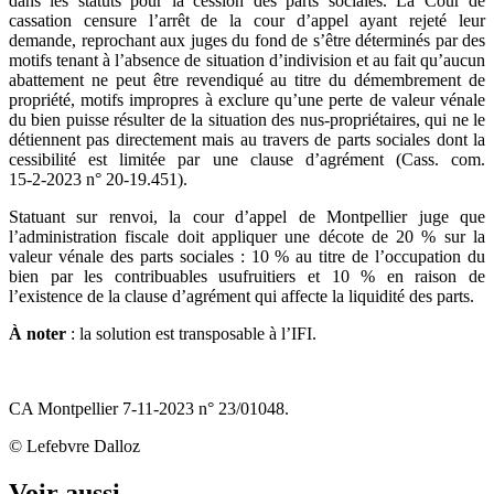
dans les statuts pour la cession des parts sociales. La Cour de
cassation censure l’arrêt de la cour d’appel ayant rejeté leur
demande, reprochant aux juges du fond de s’être déterminés par des
motifs tenant à l’absence de situation d’indivision et au fait qu’aucun
abattement ne peut être revendiqué au titre du démembrement de
propriété, motifs impropres à exclure qu’une perte de valeur vénale
du bien puisse résulter de la situation des nus‑propriétaires, qui ne le
détiennent pas directement mais au travers de parts sociales dont la
cessibilité est limitée par une clause d’agrément (Cass. com.
15‑2‑2023 n° 20‑19.451).
Statuant sur renvoi, la cour d’appel de Montpellier juge que
l’administration fiscale doit appliquer une décote de 20 % sur la
valeur vénale des parts sociales : 10 % au titre de l’occupation du
bien par les contribuables usufruitiers et 10 % en raison de
l’existence de la clause d’agrément qui affecte la liquidité des parts.
À noter
: la solution est transposable à l’IFI.
CA Montpellier 7‑11‑2023 n° 23/01048.
© Lefebvre Dalloz
Voir aussi