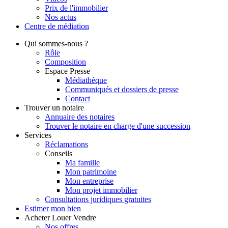
Prix de l'immobilier
Nos actus
Centre de
médiation
Qui
sommes-nous ?
Rôle
Composition
Espace Presse
Médiathèque
Communiqués et dossiers de presse
Contact
Trouver
un notaire
Annuaire des notaires
Trouver le notaire en charge d'une succession
Services
Réclamations
Conseils
Ma famille
Mon patrimoine
Mon entreprise
Mon projet immobilier
Consultations juridiques gratuites
Estimer
mon bien
Acheter
Louer
Vendre
Nos offres