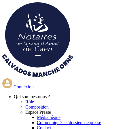
Aller
au
contenu
principal
Connexion
Qui
sommes-nous ?
Rôle
Composition
Espace Presse
Médiathèque
Communiqués et dossiers de presse
Contact