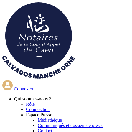
Aller
au
contenu
principal
Connexion
Qui
sommes-nous ?
Rôle
Composition
Espace Presse
Médiathèque
Communiqués et dossiers de presse
Contact