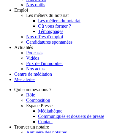
Nos outils
Emploi
Les métiers du notariat
Les métiers du notariat
Où vous former ?
Témoignages
Nos offres d'emploi
Candidatures spontanées
Actualités
Podcasts
Vidéos
Prix de l'immobilier
Nos actus
Centre de
médiation
Mes
alertes
Qui
sommes-nous ?
Rôle
Composition
Espace Presse
Médiathèque
Communiqués et dossiers de presse
Contact
Trouver
un notaire
Annuaire des notaires