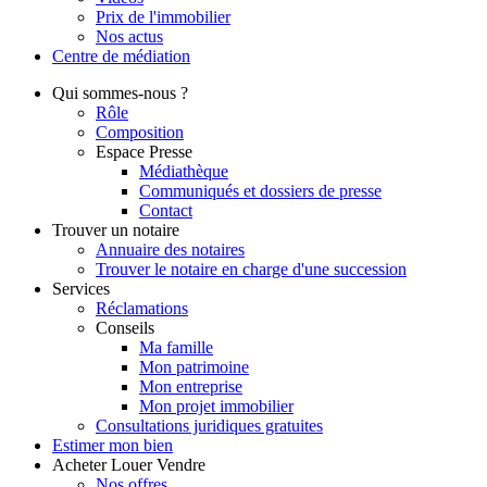
Prix de l'immobilier
Nos actus
Centre de
médiation
Qui
sommes-nous ?
Rôle
Composition
Espace Presse
Médiathèque
Communiqués et dossiers de presse
Contact
Trouver
un notaire
Annuaire des notaires
Trouver le notaire en charge d'une succession
Services
Réclamations
Conseils
Ma famille
Mon patrimoine
Mon entreprise
Mon projet immobilier
Consultations juridiques gratuites
Estimer
mon bien
Acheter
Louer
Vendre
Nos offres