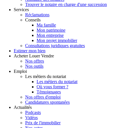
Trouver le notaire en charge d'une succession
Services
Réclamations
Conseils
Ma famille
Mon patrimoine
Mon entreprise
Mon projet immobilier
Consultations juridiques gratuites
Estimer
mon bien
Acheter
Louer
Vendre
Nos offres
Nos outils
Emploi
Les métiers du notariat
Les métiers du notariat
Où vous former ?
Témoignages
Nos offres d'emploi
Candidatures spontanées
Actualités
Podcasts
Vidéos
Prix de l'immobilier
Nos actus