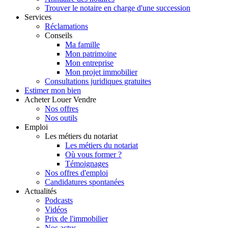
Trouver le notaire en charge d'une succession
Services
Réclamations
Conseils
Ma famille
Mon patrimoine
Mon entreprise
Mon projet immobilier
Consultations juridiques gratuites
Estimer
mon bien
Acheter
Louer
Vendre
Nos offres
Nos outils
Emploi
Les métiers du notariat
Les métiers du notariat
Où vous former ?
Témoignages
Nos offres d'emploi
Candidatures spontanées
Actualités
Podcasts
Vidéos
Prix de l'immobilier
Nos actus