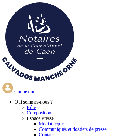
Aller
au
contenu
principal
Connexion
Qui
sommes-nous ?
Rôle
Composition
Espace Presse
Médiathèque
Communiqués et dossiers de presse
Contact