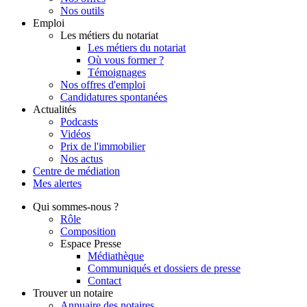
Nos outils
Emploi
Les métiers du notariat
Les métiers du notariat
Où vous former ?
Témoignages
Nos offres d'emploi
Candidatures spontanées
Actualités
Podcasts
Vidéos
Prix de l'immobilier
Nos actus
Centre de
médiation
Mes
alertes
Qui
sommes-nous ?
Rôle
Composition
Espace Presse
Médiathèque
Communiqués et dossiers de presse
Contact
Trouver
un notaire
Annuaire des notaires