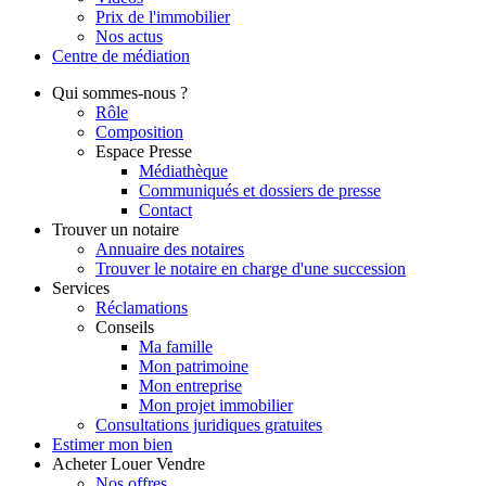
Prix de l'immobilier
Nos actus
Centre de
médiation
Qui
sommes-nous ?
Rôle
Composition
Espace Presse
Médiathèque
Communiqués et dossiers de presse
Contact
Trouver
un notaire
Annuaire des notaires
Trouver le notaire en charge d'une succession
Services
Réclamations
Conseils
Ma famille
Mon patrimoine
Mon entreprise
Mon projet immobilier
Consultations juridiques gratuites
Estimer
mon bien
Acheter
Louer
Vendre
Nos offres