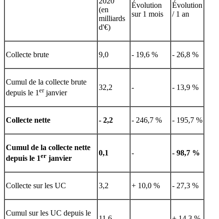
2020
Évolution
Évolution
(en
sur 1 mois
/ 1 an
milliards
d'€)
Collecte brute
9,0
- 19,6 %
- 26,8 %
Cumul de la collecte brute
32,2
-
- 13,9 %
er
depuis le 1
janvier
Collecte nette
- 2,2
- 246,7 %
- 195,7 %
Cumul de la collecte nette
0,1
-
- 98,7 %
er
depuis le 1
janvier
Collecte sur les UC
3,2
+ 10,0 %
- 27,3 %
Cumul sur les UC depuis le
11,6
-
+ 14,3 %