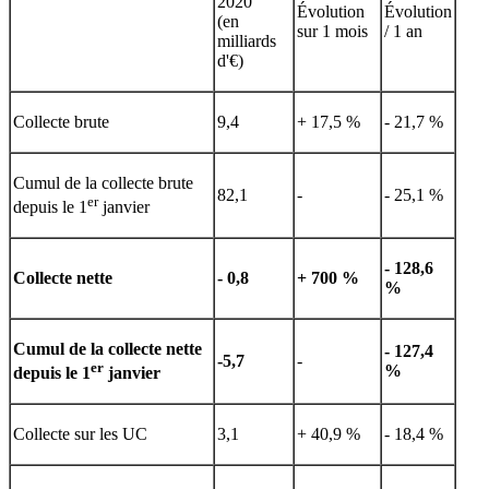
2020
Évolution
Évolution
(en
sur 1 mois
/ 1 an
milliards
d'€)
Collecte brute
9,4
+ 17,5 %
- 21,7 %
Cumul de la collecte brute
82,1
-
- 25,1 %
er
depuis le 1
janvier
- 128,6
Collecte nette
- 0,8
+ 700 %
%
Cumul de la collecte nette
- 127,4
-5,7
-
er
%
depuis le 1
janvier
Collecte sur les UC
3,1
+ 40,9 %
- 18,4 %