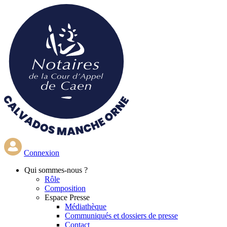
Aller
au
contenu
principal
Connexion
Qui
sommes-nous ?
Rôle
Composition
Espace Presse
Médiathèque
Communiqués et dossiers de presse
Contact