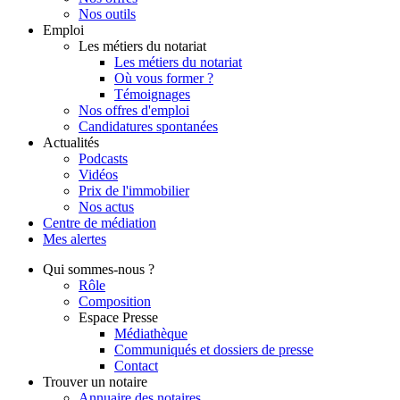
Nos outils
Emploi
Les métiers du notariat
Les métiers du notariat
Où vous former ?
Témoignages
Nos offres d'emploi
Candidatures spontanées
Actualités
Podcasts
Vidéos
Prix de l'immobilier
Nos actus
Centre de
médiation
Mes
alertes
Qui
sommes-nous ?
Rôle
Composition
Espace Presse
Médiathèque
Communiqués et dossiers de presse
Contact
Trouver
un notaire
Annuaire des notaires