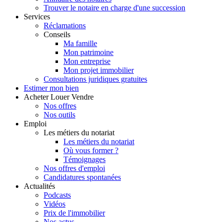
Trouver le notaire en charge d'une succession
Services
Réclamations
Conseils
Ma famille
Mon patrimoine
Mon entreprise
Mon projet immobilier
Consultations juridiques gratuites
Estimer
mon bien
Acheter
Louer
Vendre
Nos offres
Nos outils
Emploi
Les métiers du notariat
Les métiers du notariat
Où vous former ?
Témoignages
Nos offres d'emploi
Candidatures spontanées
Actualités
Podcasts
Vidéos
Prix de l'immobilier
Nos actus