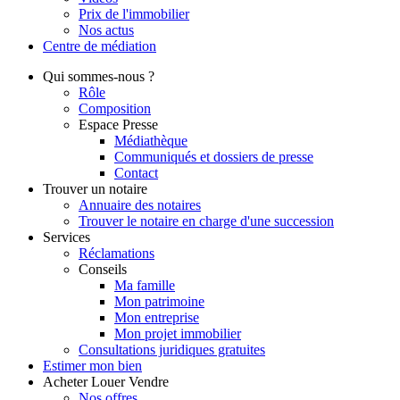
Prix de l'immobilier
Nos actus
Centre de
médiation
Qui
sommes-nous ?
Rôle
Composition
Espace Presse
Médiathèque
Communiqués et dossiers de presse
Contact
Trouver
un notaire
Annuaire des notaires
Trouver le notaire en charge d'une succession
Services
Réclamations
Conseils
Ma famille
Mon patrimoine
Mon entreprise
Mon projet immobilier
Consultations juridiques gratuites
Estimer
mon bien
Acheter
Louer
Vendre
Nos offres