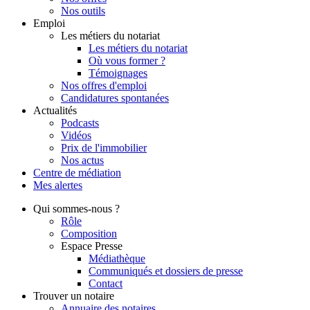
Nos outils
Emploi
Les métiers du notariat
Les métiers du notariat
Où vous former ?
Témoignages
Nos offres d'emploi
Candidatures spontanées
Actualités
Podcasts
Vidéos
Prix de l'immobilier
Nos actus
Centre de
médiation
Mes
alertes
Qui
sommes-nous ?
Rôle
Composition
Espace Presse
Médiathèque
Communiqués et dossiers de presse
Contact
Trouver
un notaire
Annuaire des notaires