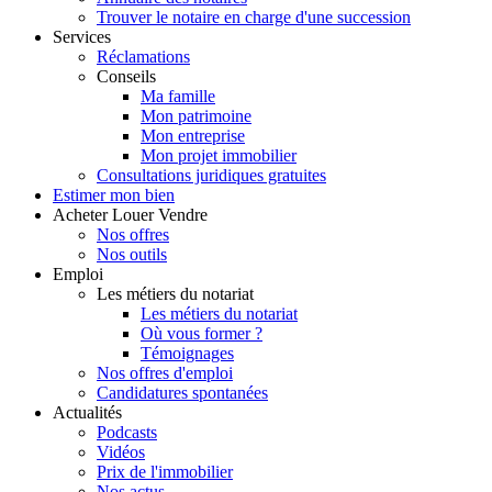
Trouver le notaire en charge d'une succession
Services
Réclamations
Conseils
Ma famille
Mon patrimoine
Mon entreprise
Mon projet immobilier
Consultations juridiques gratuites
Estimer
mon bien
Acheter
Louer
Vendre
Nos offres
Nos outils
Emploi
Les métiers du notariat
Les métiers du notariat
Où vous former ?
Témoignages
Nos offres d'emploi
Candidatures spontanées
Actualités
Podcasts
Vidéos
Prix de l'immobilier
Nos actus