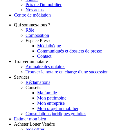
Prix de l'immobilier
Nos actus
Centre de
médiation
Qui
sommes-nous ?
Rôle
Composition
Espace Presse
Médiathèque
Communiqués et dossiers de presse
Contact
Trouver
un notaire
Annuaire des notaires
Trouver le notaire en charge d'une succession
Services
Réclamations
Conseils
Ma famille
Mon patrimoine
Mon entreprise
Mon projet immobilier
Consultations juridiques gratuites
Estimer
mon bien
Acheter
Louer
Vendre
Nos offres