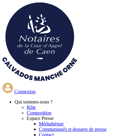
Aller
au
contenu
principal
Connexion
Qui
sommes-nous ?
Rôle
Composition
Espace Presse
Médiathèque
Communiqués et dossiers de presse
Contact