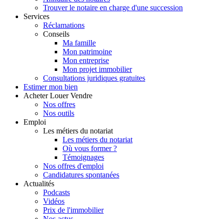
Trouver le notaire en charge d'une succession
Services
Réclamations
Conseils
Ma famille
Mon patrimoine
Mon entreprise
Mon projet immobilier
Consultations juridiques gratuites
Estimer
mon bien
Acheter
Louer
Vendre
Nos offres
Nos outils
Emploi
Les métiers du notariat
Les métiers du notariat
Où vous former ?
Témoignages
Nos offres d'emploi
Candidatures spontanées
Actualités
Podcasts
Vidéos
Prix de l'immobilier
Nos actus