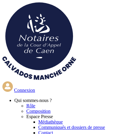
Aller
au
contenu
principal
Connexion
Qui
sommes-nous ?
Rôle
Composition
Espace Presse
Médiathèque
Communiqués et dossiers de presse
Contact