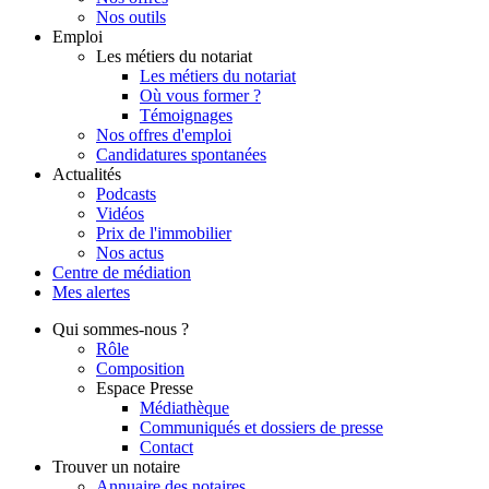
Nos outils
Emploi
Les métiers du notariat
Les métiers du notariat
Où vous former ?
Témoignages
Nos offres d'emploi
Candidatures spontanées
Actualités
Podcasts
Vidéos
Prix de l'immobilier
Nos actus
Centre de
médiation
Mes
alertes
Qui
sommes-nous ?
Rôle
Composition
Espace Presse
Médiathèque
Communiqués et dossiers de presse
Contact
Trouver
un notaire
Annuaire des notaires