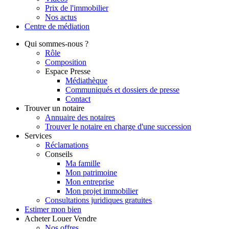
Prix de l'immobilier
Nos actus
Centre de
médiation
Qui
sommes-nous ?
Rôle
Composition
Espace Presse
Médiathèque
Communiqués et dossiers de presse
Contact
Trouver
un notaire
Annuaire des notaires
Trouver le notaire en charge d'une succession
Services
Réclamations
Conseils
Ma famille
Mon patrimoine
Mon entreprise
Mon projet immobilier
Consultations juridiques gratuites
Estimer
mon bien
Acheter
Louer
Vendre
Nos offres