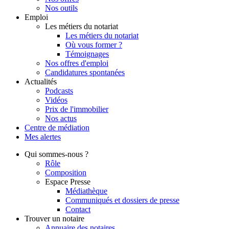
Nos outils
Emploi
Les métiers du notariat
Les métiers du notariat
Où vous former ?
Témoignages
Nos offres d'emploi
Candidatures spontanées
Actualités
Podcasts
Vidéos
Prix de l'immobilier
Nos actus
Centre de
médiation
Mes
alertes
Qui
sommes-nous ?
Rôle
Composition
Espace Presse
Médiathèque
Communiqués et dossiers de presse
Contact
Trouver
un notaire
Annuaire des notaires