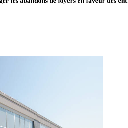
er les abandons de loyers en faveur des ent