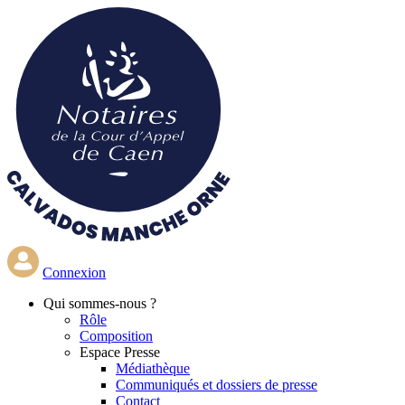
Aller
au
contenu
principal
Connexion
Qui
sommes-nous ?
Rôle
Composition
Espace Presse
Médiathèque
Communiqués et dossiers de presse
Contact