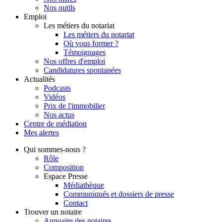
Nos outils
Emploi
Les métiers du notariat
Les métiers du notariat
Où vous former ?
Témoignages
Nos offres d'emploi
Candidatures spontanées
Actualités
Podcasts
Vidéos
Prix de l'immobilier
Nos actus
Centre de
médiation
Mes
alertes
Qui
sommes-nous ?
Rôle
Composition
Espace Presse
Médiathèque
Communiqués et dossiers de presse
Contact
Trouver
un notaire
Annuaire des notaires