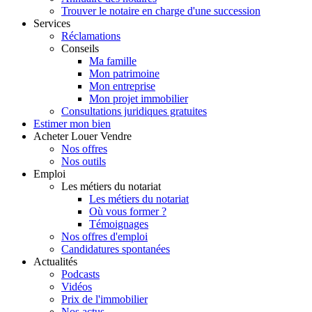
Trouver le notaire en charge d'une succession
Services
Réclamations
Conseils
Ma famille
Mon patrimoine
Mon entreprise
Mon projet immobilier
Consultations juridiques gratuites
Estimer
mon bien
Acheter
Louer
Vendre
Nos offres
Nos outils
Emploi
Les métiers du notariat
Les métiers du notariat
Où vous former ?
Témoignages
Nos offres d'emploi
Candidatures spontanées
Actualités
Podcasts
Vidéos
Prix de l'immobilier
Nos actus