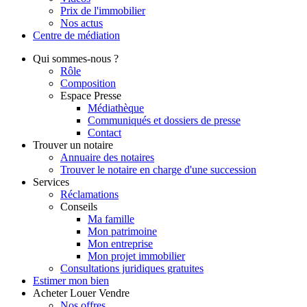
Prix de l'immobilier
Nos actus
Centre de
médiation
Qui
sommes-nous ?
Rôle
Composition
Espace Presse
Médiathèque
Communiqués et dossiers de presse
Contact
Trouver
un notaire
Annuaire des notaires
Trouver le notaire en charge d'une succession
Services
Réclamations
Conseils
Ma famille
Mon patrimoine
Mon entreprise
Mon projet immobilier
Consultations juridiques gratuites
Estimer
mon bien
Acheter
Louer
Vendre
Nos offres