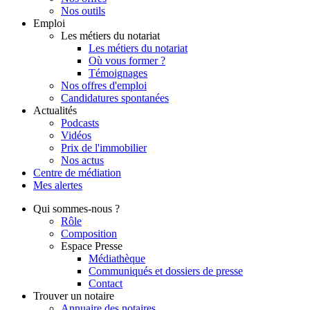
Nos outils
Emploi
Les métiers du notariat
Les métiers du notariat
Où vous former ?
Témoignages
Nos offres d'emploi
Candidatures spontanées
Actualités
Podcasts
Vidéos
Prix de l'immobilier
Nos actus
Centre de
médiation
Mes
alertes
Qui
sommes-nous ?
Rôle
Composition
Espace Presse
Médiathèque
Communiqués et dossiers de presse
Contact
Trouver
un notaire
Annuaire des notaires