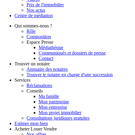
Prix de l'immobilier
Nos actus
Centre de
médiation
Qui
sommes-nous ?
Rôle
Composition
Espace Presse
Médiathèque
Communiqués et dossiers de presse
Contact
Trouver
un notaire
Annuaire des notaires
Trouver le notaire en charge d'une succession
Services
Réclamations
Conseils
Ma famille
Mon patrimoine
Mon entreprise
Mon projet immobilier
Consultations juridiques gratuites
Estimer
mon bien
Acheter
Louer
Vendre
Nos offres