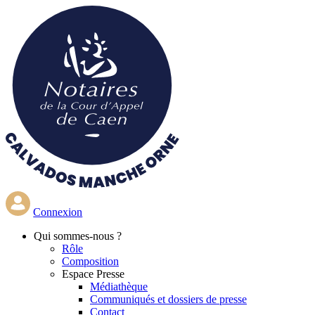
Aller
au
contenu
principal
Connexion
Qui
sommes-nous ?
Rôle
Composition
Espace Presse
Médiathèque
Communiqués et dossiers de presse
Contact