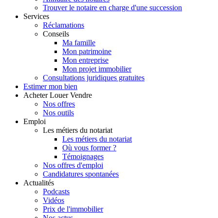
Trouver le notaire en charge d'une succession
Services
Réclamations
Conseils
Ma famille
Mon patrimoine
Mon entreprise
Mon projet immobilier
Consultations juridiques gratuites
Estimer
mon bien
Acheter
Louer
Vendre
Nos offres
Nos outils
Emploi
Les métiers du notariat
Les métiers du notariat
Où vous former ?
Témoignages
Nos offres d'emploi
Candidatures spontanées
Actualités
Podcasts
Vidéos
Prix de l'immobilier
Nos actus