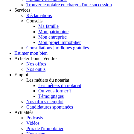
Trouver le notaire en charge d'une succession
Services
Réclamations
Conseils
Ma famille
Mon patrimoine
Mon entreprise
Mon projet immobilier
Consultations juridiques gratuites
Estimer
mon bien
Acheter
Louer
Vendre
Nos offres
Nos outils
Emploi
Les métiers du notariat
Les métiers du notariat
Où vous former ?
Témoignages
Nos offres d'emploi
Candidatures spontanées
Actualités
Podcasts
Vidéos
Prix de l'immobilier
Nos actus