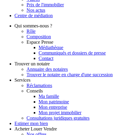
Prix de l'immobilier
Nos actus
Centre de
médiation
Qui
sommes-nous ?
Rôle
Composition
Espace Presse
Médiathèque
Communiqués et dossiers de presse
Contact
Trouver
un notaire
Annuaire des notaires
Trouver le notaire en charge d'une succession
Services
Réclamations
Conseils
Ma famille
Mon patrimoine
Mon entreprise
Mon projet immobilier
Consultations juridiques gratuites
Estimer
mon bien
Acheter
Louer
Vendre
Nos offres