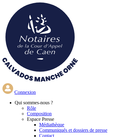
Aller
au
contenu
principal
Connexion
Qui
sommes-nous ?
Rôle
Composition
Espace Presse
Médiathèque
Communiqués et dossiers de presse
Contact