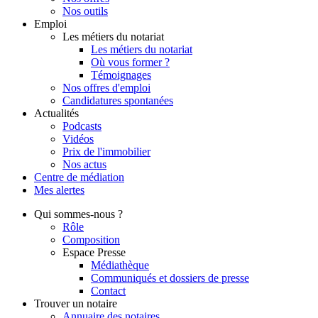
Nos outils
Emploi
Les métiers du notariat
Les métiers du notariat
Où vous former ?
Témoignages
Nos offres d'emploi
Candidatures spontanées
Actualités
Podcasts
Vidéos
Prix de l'immobilier
Nos actus
Centre de
médiation
Mes
alertes
Qui
sommes-nous ?
Rôle
Composition
Espace Presse
Médiathèque
Communiqués et dossiers de presse
Contact
Trouver
un notaire
Annuaire des notaires