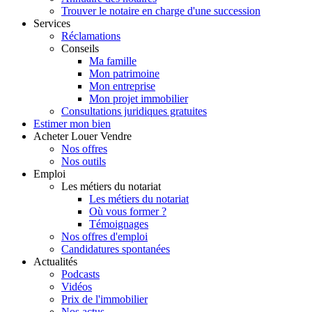
Trouver le notaire en charge d'une succession
Services
Réclamations
Conseils
Ma famille
Mon patrimoine
Mon entreprise
Mon projet immobilier
Consultations juridiques gratuites
Estimer
mon bien
Acheter
Louer
Vendre
Nos offres
Nos outils
Emploi
Les métiers du notariat
Les métiers du notariat
Où vous former ?
Témoignages
Nos offres d'emploi
Candidatures spontanées
Actualités
Podcasts
Vidéos
Prix de l'immobilier
Nos actus