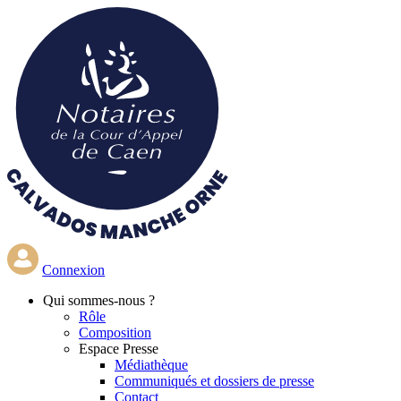
Aller
au
contenu
principal
Connexion
Qui
sommes-nous ?
Rôle
Composition
Espace Presse
Médiathèque
Communiqués et dossiers de presse
Contact