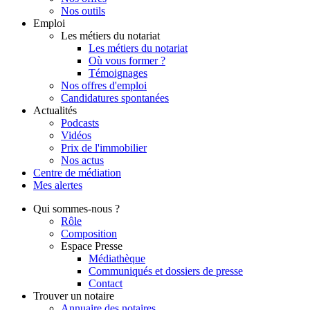
Nos outils
Emploi
Les métiers du notariat
Les métiers du notariat
Où vous former ?
Témoignages
Nos offres d'emploi
Candidatures spontanées
Actualités
Podcasts
Vidéos
Prix de l'immobilier
Nos actus
Centre de
médiation
Mes
alertes
Qui
sommes-nous ?
Rôle
Composition
Espace Presse
Médiathèque
Communiqués et dossiers de presse
Contact
Trouver
un notaire
Annuaire des notaires