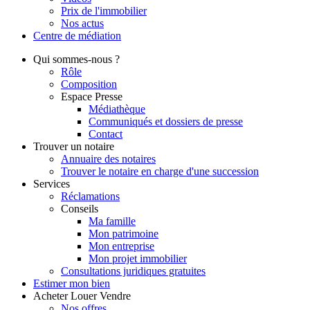
Prix de l'immobilier
Nos actus
Centre de
médiation
Qui
sommes-nous ?
Rôle
Composition
Espace Presse
Médiathèque
Communiqués et dossiers de presse
Contact
Trouver
un notaire
Annuaire des notaires
Trouver le notaire en charge d'une succession
Services
Réclamations
Conseils
Ma famille
Mon patrimoine
Mon entreprise
Mon projet immobilier
Consultations juridiques gratuites
Estimer
mon bien
Acheter
Louer
Vendre
Nos offres