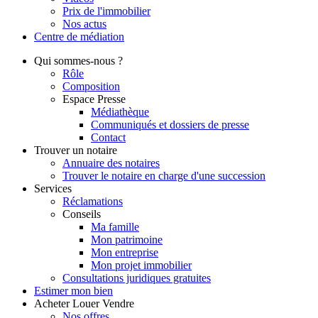
Prix de l'immobilier
Nos actus
Centre de
médiation
Qui
sommes-nous ?
Rôle
Composition
Espace Presse
Médiathèque
Communiqués et dossiers de presse
Contact
Trouver
un notaire
Annuaire des notaires
Trouver le notaire en charge d'une succession
Services
Réclamations
Conseils
Ma famille
Mon patrimoine
Mon entreprise
Mon projet immobilier
Consultations juridiques gratuites
Estimer
mon bien
Acheter
Louer
Vendre
Nos offres