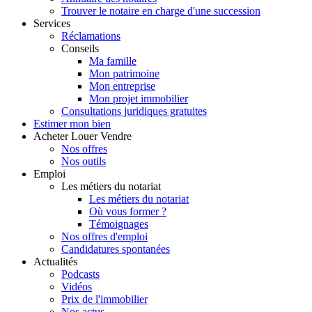
Trouver le notaire en charge d'une succession
Services
Réclamations
Conseils
Ma famille
Mon patrimoine
Mon entreprise
Mon projet immobilier
Consultations juridiques gratuites
Estimer
mon bien
Acheter
Louer
Vendre
Nos offres
Nos outils
Emploi
Les métiers du notariat
Les métiers du notariat
Où vous former ?
Témoignages
Nos offres d'emploi
Candidatures spontanées
Actualités
Podcasts
Vidéos
Prix de l'immobilier
Nos actus