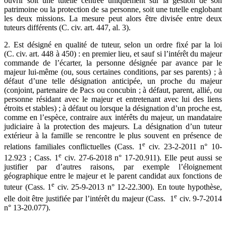
ouvrir soit une tutelle centrée uniquement sur la gestion de son
patrimoine ou la protection de sa personne, soit une tutelle englobant
les deux missions. La mesure peut alors être divisée entre deux
tuteurs différents (C. civ. art. 447, al. 3).
2. Est désigné en qualité de tuteur, selon un ordre fixé par la loi
(C. civ. art. 448 à 450) : en premier lieu, et sauf si l’intérêt du majeur
commande de l’écarter, la personne désignée par avance par le
majeur lui-même (ou, sous certaines conditions, par ses parents) ; à
défaut d’une telle désignation anticipée, un proche du majeur
(conjoint, partenaire de Pacs ou concubin ; à défaut, parent, allié, ou
personne résidant avec le majeur et entretenant avec lui des liens
étroits et stables) ; à défaut ou lorsque la désignation d’un proche est,
comme en l’espèce, contraire aux intérêts du majeur, un mandataire
judiciaire à la protection des majeurs. La désignation d’un tuteur
extérieur à la famille se rencontre le plus souvent en présence de
e
relations familiales conflictuelles (Cass. 1
civ. 23-2-2011 n° 10-
e
12.923 ; Cass. 1
civ. 27-6-2018 n° 17-20.911). Elle peut aussi se
justifier par d’autres raisons, par exemple l’éloignement
géographique entre le majeur et le parent candidat aux fonctions de
e
tuteur (Cass. 1
civ. 25-9-2013 n° 12-22.300). En toute hypothèse,
e
elle doit être justifiée par l’intérêt du majeur (Cass. 1
civ. 9-7-2014
n° 13-20.077).