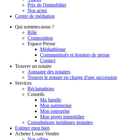
Prix de l'immobilier
Nos actus
Centre de
médiation
Qui
sommes-nous ?
Rôle
Composition
Espace Presse
Médiathèque
Communiqués et dossiers de presse
Contact
Trouver
un notaire
Annuaire des notaires
Trouver le notaire en charge d'une succession
Services
Réclamations
Conseils
Ma famille
Mon patrimoine
Mon entreprise
Mon projet immobilier
Consultations juridiques gratuites
Estimer
mon bien
Acheter
Louer
Vendre
Nos offres