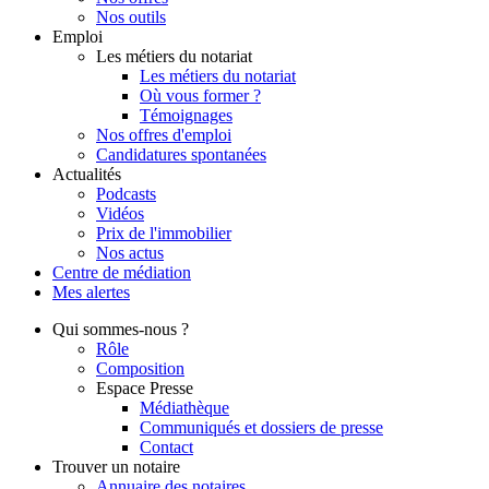
Nos outils
Emploi
Les métiers du notariat
Les métiers du notariat
Où vous former ?
Témoignages
Nos offres d'emploi
Candidatures spontanées
Actualités
Podcasts
Vidéos
Prix de l'immobilier
Nos actus
Centre de
médiation
Mes
alertes
Qui
sommes-nous ?
Rôle
Composition
Espace Presse
Médiathèque
Communiqués et dossiers de presse
Contact
Trouver
un notaire
Annuaire des notaires