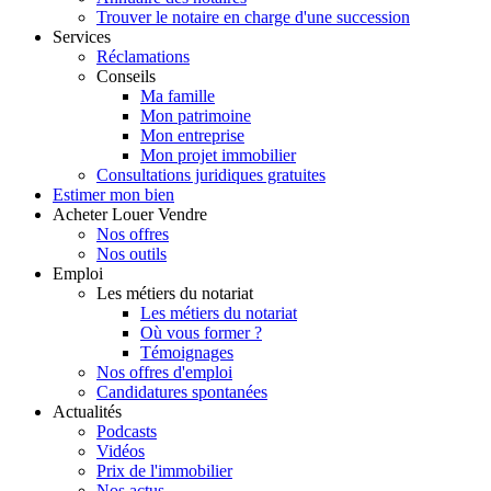
Trouver le notaire en charge d'une succession
Services
Réclamations
Conseils
Ma famille
Mon patrimoine
Mon entreprise
Mon projet immobilier
Consultations juridiques gratuites
Estimer
mon bien
Acheter
Louer
Vendre
Nos offres
Nos outils
Emploi
Les métiers du notariat
Les métiers du notariat
Où vous former ?
Témoignages
Nos offres d'emploi
Candidatures spontanées
Actualités
Podcasts
Vidéos
Prix de l'immobilier
Nos actus