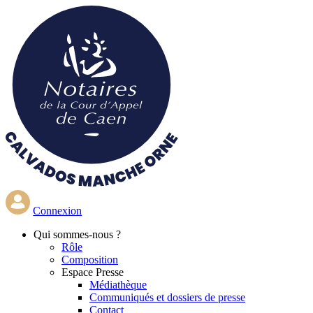
Aller
au
contenu
principal
Connexion
Qui
sommes-nous ?
Rôle
Composition
Espace Presse
Médiathèque
Communiqués et dossiers de presse
Contact