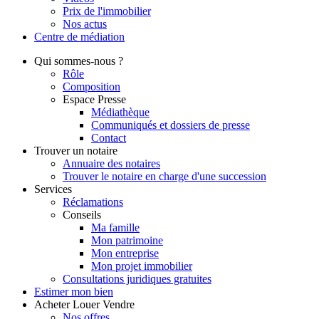
Prix de l'immobilier
Nos actus
Centre de
médiation
Qui
sommes-nous ?
Rôle
Composition
Espace Presse
Médiathèque
Communiqués et dossiers de presse
Contact
Trouver
un notaire
Annuaire des notaires
Trouver le notaire en charge d'une succession
Services
Réclamations
Conseils
Ma famille
Mon patrimoine
Mon entreprise
Mon projet immobilier
Consultations juridiques gratuites
Estimer
mon bien
Acheter
Louer
Vendre
Nos offres