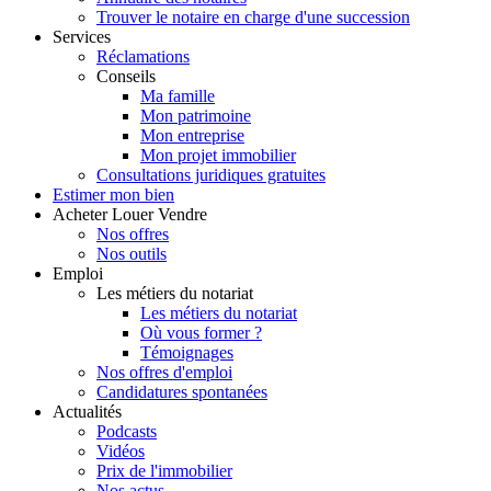
Trouver le notaire en charge d'une succession
Services
Réclamations
Conseils
Ma famille
Mon patrimoine
Mon entreprise
Mon projet immobilier
Consultations juridiques gratuites
Estimer
mon bien
Acheter
Louer
Vendre
Nos offres
Nos outils
Emploi
Les métiers du notariat
Les métiers du notariat
Où vous former ?
Témoignages
Nos offres d'emploi
Candidatures spontanées
Actualités
Podcasts
Vidéos
Prix de l'immobilier
Nos actus