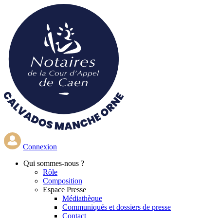
Aller
au
contenu
principal
Connexion
Qui
sommes-nous ?
Rôle
Composition
Espace Presse
Médiathèque
Communiqués et dossiers de presse
Contact