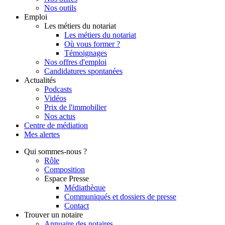
Nos outils
Emploi
Les métiers du notariat
Les métiers du notariat
Où vous former ?
Témoignages
Nos offres d'emploi
Candidatures spontanées
Actualités
Podcasts
Vidéos
Prix de l'immobilier
Nos actus
Centre de
médiation
Mes
alertes
Qui
sommes-nous ?
Rôle
Composition
Espace Presse
Médiathèque
Communiqués et dossiers de presse
Contact
Trouver
un notaire
Annuaire des notaires