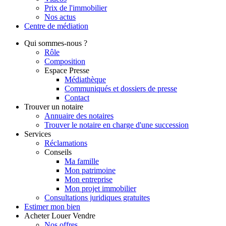
Prix de l'immobilier
Nos actus
Centre de
médiation
Qui
sommes-nous ?
Rôle
Composition
Espace Presse
Médiathèque
Communiqués et dossiers de presse
Contact
Trouver
un notaire
Annuaire des notaires
Trouver le notaire en charge d'une succession
Services
Réclamations
Conseils
Ma famille
Mon patrimoine
Mon entreprise
Mon projet immobilier
Consultations juridiques gratuites
Estimer
mon bien
Acheter
Louer
Vendre
Nos offres