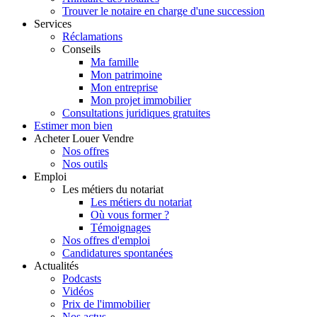
Trouver le notaire en charge d'une succession
Services
Réclamations
Conseils
Ma famille
Mon patrimoine
Mon entreprise
Mon projet immobilier
Consultations juridiques gratuites
Estimer
mon bien
Acheter
Louer
Vendre
Nos offres
Nos outils
Emploi
Les métiers du notariat
Les métiers du notariat
Où vous former ?
Témoignages
Nos offres d'emploi
Candidatures spontanées
Actualités
Podcasts
Vidéos
Prix de l'immobilier
Nos actus