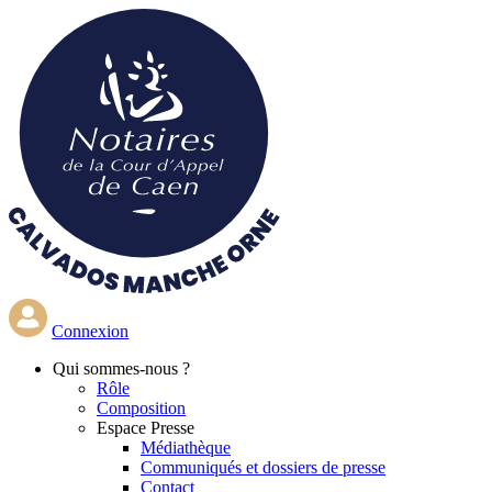
Aller
au
contenu
principal
Connexion
Qui
sommes-nous ?
Rôle
Composition
Espace Presse
Médiathèque
Communiqués et dossiers de presse
Contact