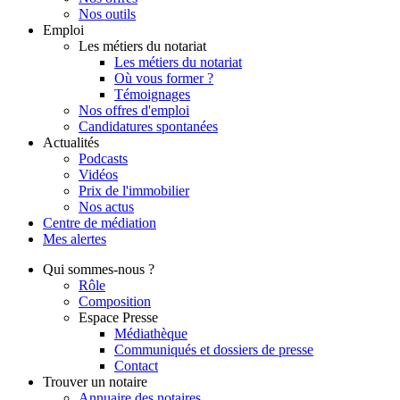
Nos outils
Emploi
Les métiers du notariat
Les métiers du notariat
Où vous former ?
Témoignages
Nos offres d'emploi
Candidatures spontanées
Actualités
Podcasts
Vidéos
Prix de l'immobilier
Nos actus
Centre de
médiation
Mes
alertes
Qui
sommes-nous ?
Rôle
Composition
Espace Presse
Médiathèque
Communiqués et dossiers de presse
Contact
Trouver
un notaire
Annuaire des notaires