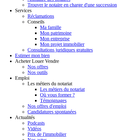
Trouver le notaire en charge d'une succession
Services
Réclamations
Conseils
Ma famille
Mon patrimoine
Mon entreprise
Mon projet immobilier
Consultations juridiques gratuites
Estimer
mon bien
Acheter
Louer
Vendre
Nos offres
Nos outils
Emploi
Les métiers du notariat
Les métiers du notariat
Où vous former ?
Témoignages
Nos offres d'emploi
Candidatures spontanées
Actualités
Podcasts
Vidéos
Prix de l'immobilier
Nos actus