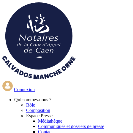
Aller
au
contenu
principal
Connexion
Qui
sommes-nous ?
Rôle
Composition
Espace Presse
Médiathèque
Communiqués et dossiers de presse
Contact