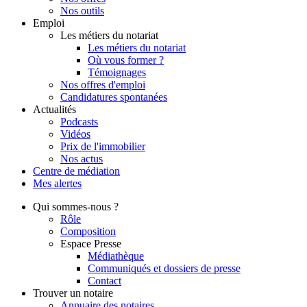
Nos outils
Emploi
Les métiers du notariat
Les métiers du notariat
Où vous former ?
Témoignages
Nos offres d'emploi
Candidatures spontanées
Actualités
Podcasts
Vidéos
Prix de l'immobilier
Nos actus
Centre de
médiation
Mes
alertes
Qui
sommes-nous ?
Rôle
Composition
Espace Presse
Médiathèque
Communiqués et dossiers de presse
Contact
Trouver
un notaire
Annuaire des notaires