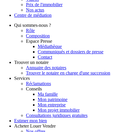
Prix de l'immobilier
Nos actus
Centre de
médiation
Qui
sommes-nous ?
Rôle
Composition
Espace Presse
Médiathèque
Communiqués et dossiers de presse
Contact
Trouver
un notaire
Annuaire des notaires
Trouver le notaire en charge d'une succession
Services
Réclamations
Conseils
Ma famille
Mon patrimoine
Mon entreprise
Mon projet immobilier
Consultations juridiques gratuites
Estimer
mon bien
Acheter
Louer
Vendre
Nos offres