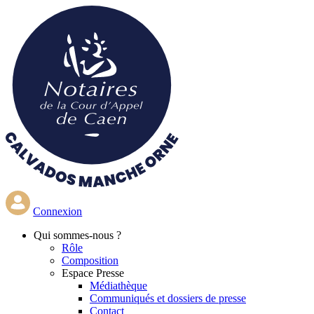
Aller
au
contenu
principal
Connexion
Qui
sommes-nous ?
Rôle
Composition
Espace Presse
Médiathèque
Communiqués et dossiers de presse
Contact