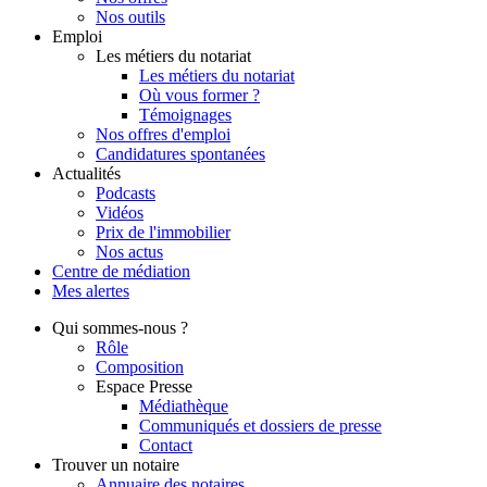
Nos outils
Emploi
Les métiers du notariat
Les métiers du notariat
Où vous former ?
Témoignages
Nos offres d'emploi
Candidatures spontanées
Actualités
Podcasts
Vidéos
Prix de l'immobilier
Nos actus
Centre de
médiation
Mes
alertes
Qui
sommes-nous ?
Rôle
Composition
Espace Presse
Médiathèque
Communiqués et dossiers de presse
Contact
Trouver
un notaire
Annuaire des notaires