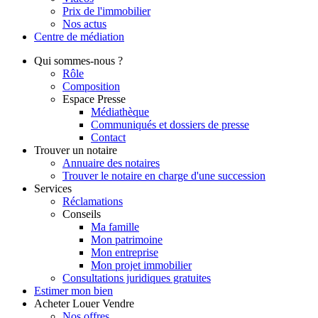
Prix de l'immobilier
Nos actus
Centre de
médiation
Qui
sommes-nous ?
Rôle
Composition
Espace Presse
Médiathèque
Communiqués et dossiers de presse
Contact
Trouver
un notaire
Annuaire des notaires
Trouver le notaire en charge d'une succession
Services
Réclamations
Conseils
Ma famille
Mon patrimoine
Mon entreprise
Mon projet immobilier
Consultations juridiques gratuites
Estimer
mon bien
Acheter
Louer
Vendre
Nos offres