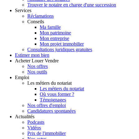
Trouver le notaire en charge d'une succession
Services
Réclamations
Conseils
Ma famille
Mon patrimoine
Mon entreprise
Mon projet immobilier
Consultations juridiques gratuites
Estimer
mon bien
Acheter
Louer
Vendre
Nos offres
Nos outils
Emploi
Les métiers du notariat
Les métiers du notariat
Où vous former ?
Témoignages
Nos offres d'emploi
Candidatures spontanées
Actualités
Podcasts
Vidéos
Prix de l'immobilier
Nos actus