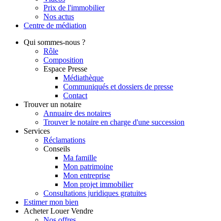
Prix de l'immobilier
Nos actus
Centre de
médiation
Qui
sommes-nous ?
Rôle
Composition
Espace Presse
Médiathèque
Communiqués et dossiers de presse
Contact
Trouver
un notaire
Annuaire des notaires
Trouver le notaire en charge d'une succession
Services
Réclamations
Conseils
Ma famille
Mon patrimoine
Mon entreprise
Mon projet immobilier
Consultations juridiques gratuites
Estimer
mon bien
Acheter
Louer
Vendre
Nos offres