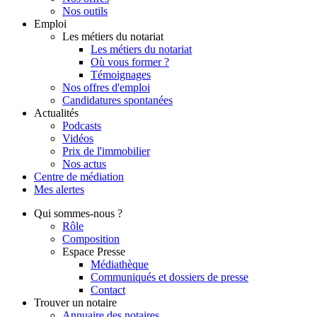
Nos outils
Emploi
Les métiers du notariat
Les métiers du notariat
Où vous former ?
Témoignages
Nos offres d'emploi
Candidatures spontanées
Actualités
Podcasts
Vidéos
Prix de l'immobilier
Nos actus
Centre de
médiation
Mes
alertes
Qui
sommes-nous ?
Rôle
Composition
Espace Presse
Médiathèque
Communiqués et dossiers de presse
Contact
Trouver
un notaire
Annuaire des notaires