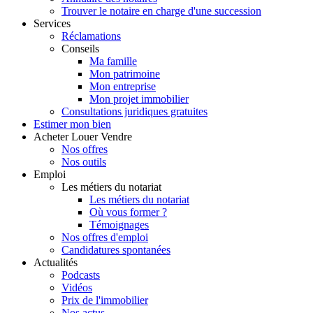
Trouver le notaire en charge d'une succession
Services
Réclamations
Conseils
Ma famille
Mon patrimoine
Mon entreprise
Mon projet immobilier
Consultations juridiques gratuites
Estimer
mon bien
Acheter
Louer
Vendre
Nos offres
Nos outils
Emploi
Les métiers du notariat
Les métiers du notariat
Où vous former ?
Témoignages
Nos offres d'emploi
Candidatures spontanées
Actualités
Podcasts
Vidéos
Prix de l'immobilier
Nos actus