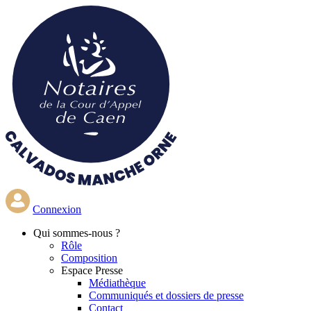
Aller
au
contenu
principal
Connexion
Qui
sommes-nous ?
Rôle
Composition
Espace Presse
Médiathèque
Communiqués et dossiers de presse
Contact