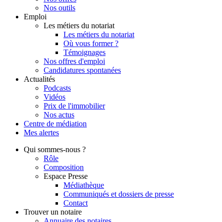
Nos outils
Emploi
Les métiers du notariat
Les métiers du notariat
Où vous former ?
Témoignages
Nos offres d'emploi
Candidatures spontanées
Actualités
Podcasts
Vidéos
Prix de l'immobilier
Nos actus
Centre de
médiation
Mes
alertes
Qui
sommes-nous ?
Rôle
Composition
Espace Presse
Médiathèque
Communiqués et dossiers de presse
Contact
Trouver
un notaire
Annuaire des notaires