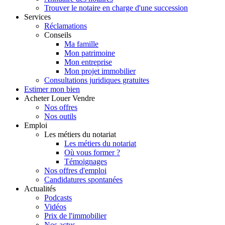
Trouver le notaire en charge d'une succession
Services
Réclamations
Conseils
Ma famille
Mon patrimoine
Mon entreprise
Mon projet immobilier
Consultations juridiques gratuites
Estimer
mon bien
Acheter
Louer
Vendre
Nos offres
Nos outils
Emploi
Les métiers du notariat
Les métiers du notariat
Où vous former ?
Témoignages
Nos offres d'emploi
Candidatures spontanées
Actualités
Podcasts
Vidéos
Prix de l'immobilier
Nos actus