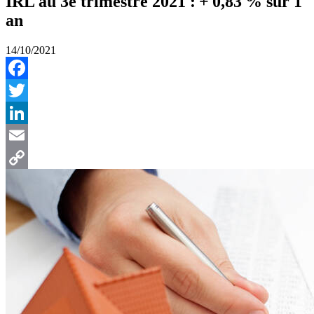
IRL au 3e trimestre 2021 : + 0,83 % sur 1
an
14/10/2021
Facebook
Twitter
LinkedIn
Email
Copy
Link