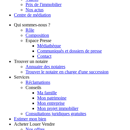
Prix de l'immobilier
Nos actus
Centre de
médiation
Qui
sommes-nous ?
Rôle
Composition
Espace Presse
Médiathèque
Communiqués et dossiers de presse
Contact
Trouver
un notaire
Annuaire des notaires
Trouver le notaire en charge d'une succession
Services
Réclamations
Conseils
Ma famille
Mon patrimoine
Mon entreprise
Mon projet immobilier
Consultations juridiques gratuites
Estimer
mon bien
Acheter
Louer
Vendre
Nos offres