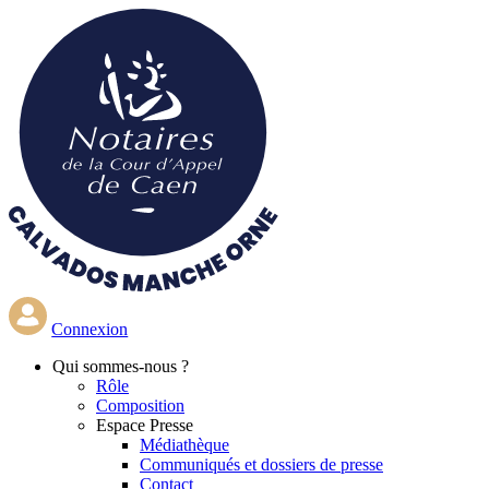
Aller
au
contenu
principal
Connexion
Qui
sommes-nous ?
Rôle
Composition
Espace Presse
Médiathèque
Communiqués et dossiers de presse
Contact