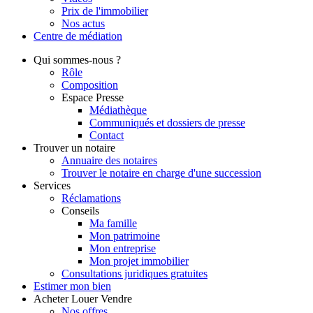
Prix de l'immobilier
Nos actus
Centre de
médiation
Qui
sommes-nous ?
Rôle
Composition
Espace Presse
Médiathèque
Communiqués et dossiers de presse
Contact
Trouver
un notaire
Annuaire des notaires
Trouver le notaire en charge d'une succession
Services
Réclamations
Conseils
Ma famille
Mon patrimoine
Mon entreprise
Mon projet immobilier
Consultations juridiques gratuites
Estimer
mon bien
Acheter
Louer
Vendre
Nos offres