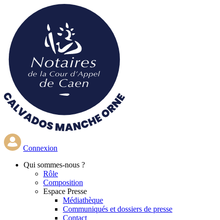
Aller
au
contenu
principal
Connexion
Qui
sommes-nous ?
Rôle
Composition
Espace Presse
Médiathèque
Communiqués et dossiers de presse
Contact