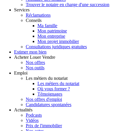
Trouver le notaire en charge d'une succession
Services
Réclamations
Conseils
Ma famille
Mon patrimoine
Mon entreprise
Mon projet immobilier
Consultations juridiques gratuites
Estimer
mon bien
Acheter
Louer
Vendre
Nos offres
Nos outils
Emploi
Les métiers du notariat
Les métiers du notariat
Où vous former ?
Témoignages
Nos offres d'emploi
Candidatures spontanées
Actualités
Podcasts
Vidéos
Prix de l'immobilier
Nos actus