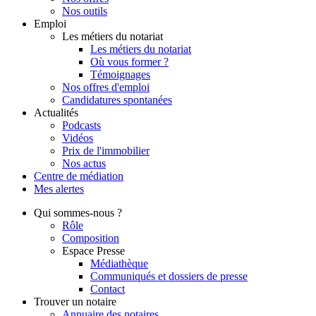
Nos outils
Emploi
Les métiers du notariat
Les métiers du notariat
Où vous former ?
Témoignages
Nos offres d'emploi
Candidatures spontanées
Actualités
Podcasts
Vidéos
Prix de l'immobilier
Nos actus
Centre de
médiation
Mes
alertes
Qui
sommes-nous ?
Rôle
Composition
Espace Presse
Médiathèque
Communiqués et dossiers de presse
Contact
Trouver
un notaire
Annuaire des notaires