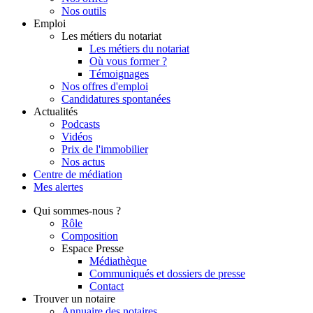
Nos outils
Emploi
Les métiers du notariat
Les métiers du notariat
Où vous former ?
Témoignages
Nos offres d'emploi
Candidatures spontanées
Actualités
Podcasts
Vidéos
Prix de l'immobilier
Nos actus
Centre de
médiation
Mes
alertes
Qui
sommes-nous ?
Rôle
Composition
Espace Presse
Médiathèque
Communiqués et dossiers de presse
Contact
Trouver
un notaire
Annuaire des notaires