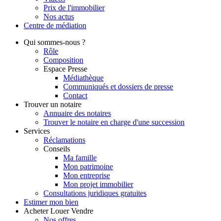
Prix de l'immobilier
Nos actus
Centre de
médiation
Qui
sommes-nous ?
Rôle
Composition
Espace Presse
Médiathèque
Communiqués et dossiers de presse
Contact
Trouver
un notaire
Annuaire des notaires
Trouver le notaire en charge d'une succession
Services
Réclamations
Conseils
Ma famille
Mon patrimoine
Mon entreprise
Mon projet immobilier
Consultations juridiques gratuites
Estimer
mon bien
Acheter
Louer
Vendre
Nos offres