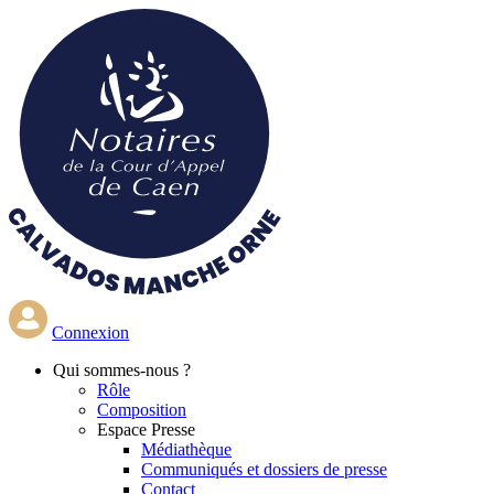
Aller
au
contenu
principal
Connexion
Qui
sommes-nous ?
Rôle
Composition
Espace Presse
Médiathèque
Communiqués et dossiers de presse
Contact