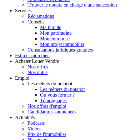
Trouver le notaire en charge d'une succession
Services
Réclamations
Conseils
Ma famille
Mon patrimoine
Mon entreprise
Mon projet immobilier
Consultations juridiques gratuites
Estimer
mon bien
Acheter
Louer
Vendre
Nos offres
Nos outils
Emploi
Les métiers du notariat
Les métiers du notariat
Où vous former ?
Témoignages
Nos offres d'emploi
Candidatures spontanées
Actualités
Podcasts
Vidéos
Prix de l'immobilier
Nos actus