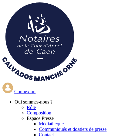
Aller
au
contenu
principal
Connexion
Qui
sommes-nous ?
Rôle
Composition
Espace Presse
Médiathèque
Communiqués et dossiers de presse
Contact