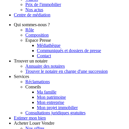
Prix de l'immobilier
Nos actus
Centre de
médiation
Qui
sommes-nous ?
Rôle
Composition
Espace Presse
Médiathèque
Communiqués et dossiers de presse
Contact
Trouver
un notaire
Annuaire des notaires
Trouver le notaire en charge d'une succession
Services
Réclamations
Conseils
Ma famille
Mon patrimoine
Mon entreprise
Mon projet immobilier
Consultations juridiques gratuites
Estimer
mon bien
Acheter
Louer
Vendre
Nos offres