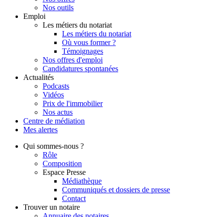
Nos outils
Emploi
Les métiers du notariat
Les métiers du notariat
Où vous former ?
Témoignages
Nos offres d'emploi
Candidatures spontanées
Actualités
Podcasts
Vidéos
Prix de l'immobilier
Nos actus
Centre de
médiation
Mes
alertes
Qui
sommes-nous ?
Rôle
Composition
Espace Presse
Médiathèque
Communiqués et dossiers de presse
Contact
Trouver
un notaire
Annuaire des notaires