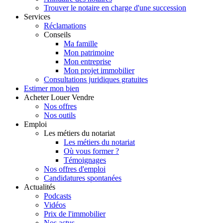
Trouver le notaire en charge d'une succession
Services
Réclamations
Conseils
Ma famille
Mon patrimoine
Mon entreprise
Mon projet immobilier
Consultations juridiques gratuites
Estimer
mon bien
Acheter
Louer
Vendre
Nos offres
Nos outils
Emploi
Les métiers du notariat
Les métiers du notariat
Où vous former ?
Témoignages
Nos offres d'emploi
Candidatures spontanées
Actualités
Podcasts
Vidéos
Prix de l'immobilier
Nos actus