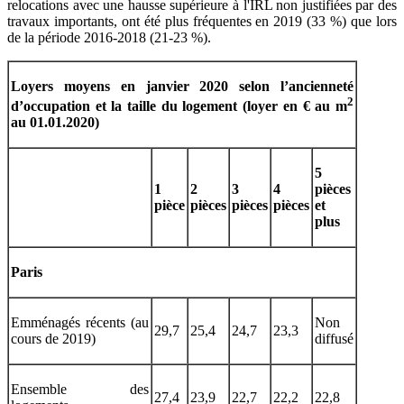
relocations avec une hausse supérieure à l'IRL non justifiées par des
travaux importants, ont été plus fréquentes en 2019 (33 %) que lors
de la période 2016-2018 (21-23 %).
Loyers moyens en janvier 2020 selon l’ancienneté
2
d’occupation et la taille du logement (loyer en € au m
au 01.01.2020)
5
1
2
3
4
pièces
pièce
pièces
pièces
pièces
et
plus
Paris
Emménagés récents (au
Non
29,7
25,4
24,7
23,3
cours de 2019)
diffusé
Ensemble des
27,4
23,9
22,7
22,2
22,8