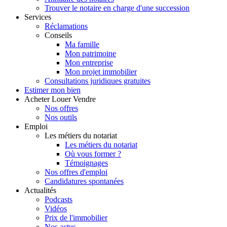
Trouver le notaire en charge d'une succession
Services
Réclamations
Conseils
Ma famille
Mon patrimoine
Mon entreprise
Mon projet immobilier
Consultations juridiques gratuites
Estimer
mon bien
Acheter
Louer
Vendre
Nos offres
Nos outils
Emploi
Les métiers du notariat
Les métiers du notariat
Où vous former ?
Témoignages
Nos offres d'emploi
Candidatures spontanées
Actualités
Podcasts
Vidéos
Prix de l'immobilier
Nos actus