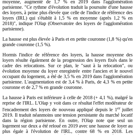
moyenne, augmenté de 1,7 % en 2019 dans l'agglomération
parisienne. "Ce rythme d'évolution traduit la poursuite d'une hausse
des loyers, à peine plus élevée que celle de l'indice de référence des
loyers (IRL) qui s'établit à 1,5 % en moyenne (après 1,2 % en
2018)", indique l'Olap (Observatoire des loyers de l'agglomération
parisienne).
La hausse est plus élevée à Paris et en petite couronne (1,8 %) qu'en
grande couronne (1,5 %).
Hormis l'indice de référence des loyers, la hausse moyenne des
loyers résulte également de la progression des loyers fixés dans le
cadre des relocations. Sur ce plan, le "saut à la relocation", ou
évolution moyenne du loyer enregistrée entre l'ancien et le nouvel
occupant du logement, a été de 3,5 % en 2019 dans l'agglomération
parisienne. L'augmentation est de 3,4 % à Paris, de 4,3 % en petite
couronne et de 2,7 % en grande couronne.
La hausse à Paris est inférieure à celle de 2018 (+ 4,1 %), malgré la
reprise de l'IRL. L'Olap y voit dans ce résultat l'effet modérateur de
er
l'encadrement des loyers de nouveau appliqué depuis le 1
juillet
2019. Il traduit néanmoins une tension persistante du marché locatif
dans la région parisienne. En outre, l'Olap note que seul un
logement sur deux a été reloué en 2019 avec une hausse de loyer au
plus égale à l'évolution de l'IRL, contre 68 % en 2018. Les