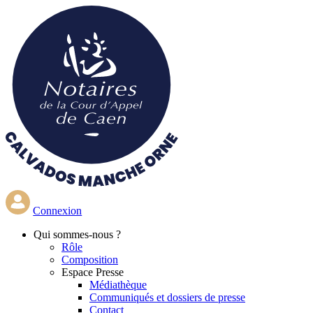
Aller
au
contenu
principal
Connexion
Qui
sommes-nous ?
Rôle
Composition
Espace Presse
Médiathèque
Communiqués et dossiers de presse
Contact