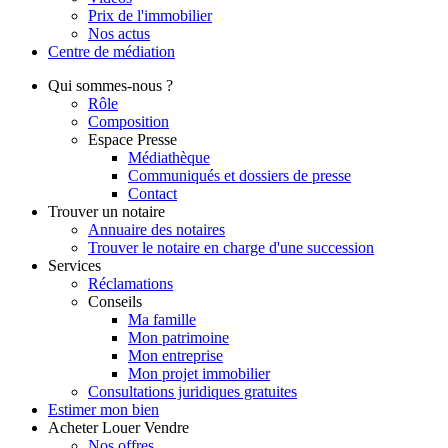
Prix de l'immobilier
Nos actus
Centre de
médiation
Qui
sommes-nous ?
Rôle
Composition
Espace Presse
Médiathèque
Communiqués et dossiers de presse
Contact
Trouver
un notaire
Annuaire des notaires
Trouver le notaire en charge d'une succession
Services
Réclamations
Conseils
Ma famille
Mon patrimoine
Mon entreprise
Mon projet immobilier
Consultations juridiques gratuites
Estimer
mon bien
Acheter
Louer
Vendre
Nos offres