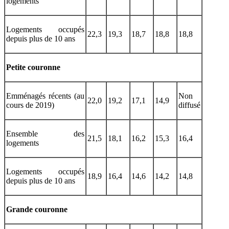
logements
Logements occupés
22,3
19,3
18,7
18,8
18,8
depuis plus de 10 ans
Petite couronne
Emménagés récents (au
Non
22,0
19,2
17,1
14,9
cours de 2019)
diffusé
Ensemble des
21,5
18,1
16,2
15,3
16,4
logements
Logements occupés
18,9
16,4
14,6
14,2
14,8
depuis plus de 10 ans
Grande couronne