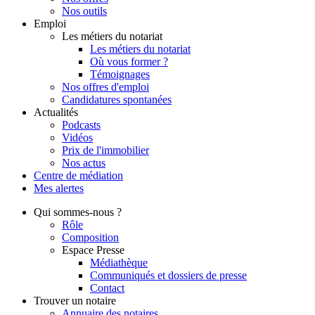
Nos outils
Emploi
Les métiers du notariat
Les métiers du notariat
Où vous former ?
Témoignages
Nos offres d'emploi
Candidatures spontanées
Actualités
Podcasts
Vidéos
Prix de l'immobilier
Nos actus
Centre de
médiation
Mes
alertes
Qui
sommes-nous ?
Rôle
Composition
Espace Presse
Médiathèque
Communiqués et dossiers de presse
Contact
Trouver
un notaire
Annuaire des notaires