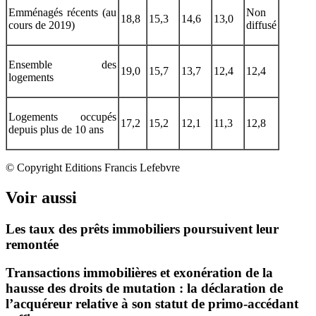
Emménagés récents (au
Non
18,8
15,3
14,6
13,0
cours de 2019)
diffusé
Ensemble des
19,0
15,7
13,7
12,4
12,4
logements
Logements occupés
17,2
15,2
12,1
11,3
12,8
depuis plus de 10 ans
© Copyright Editions Francis Lefebvre
Voir aussi
Les taux des prêts immobiliers poursuivent leur
remontée
Transactions immobilières et exonération de la
hausse des droits de mutation : la déclaration de
l’acquéreur relative à son statut de primo-accédant