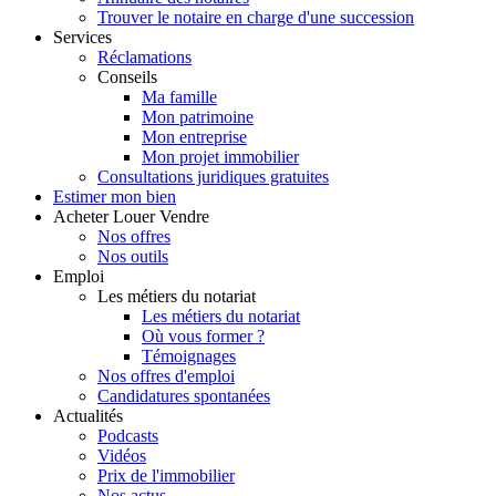
Trouver le notaire en charge d'une succession
Services
Réclamations
Conseils
Ma famille
Mon patrimoine
Mon entreprise
Mon projet immobilier
Consultations juridiques gratuites
Estimer
mon bien
Acheter
Louer
Vendre
Nos offres
Nos outils
Emploi
Les métiers du notariat
Les métiers du notariat
Où vous former ?
Témoignages
Nos offres d'emploi
Candidatures spontanées
Actualités
Podcasts
Vidéos
Prix de l'immobilier
Nos actus