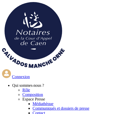
Aller
au
contenu
principal
Connexion
Qui
sommes-nous ?
Rôle
Composition
Espace Presse
Médiathèque
Communiqués et dossiers de presse
Contact