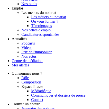
Nos outils
Emploi
Les métiers du notariat
Les métiers du notariat
Où vous former ?
Témoignages
Nos offres d'emploi
Candidatures spontanées
Actualités
Podcasts
Vidéos
Prix de l'immobilier
Nos actus
Centre de
médiation
Mes
alertes
Qui
sommes-nous ?
Rôle
Composition
Espace Presse
Médiathèque
Communiqués et dossiers de presse
Contact
Trouver
un notaire
Annuaire des notaires