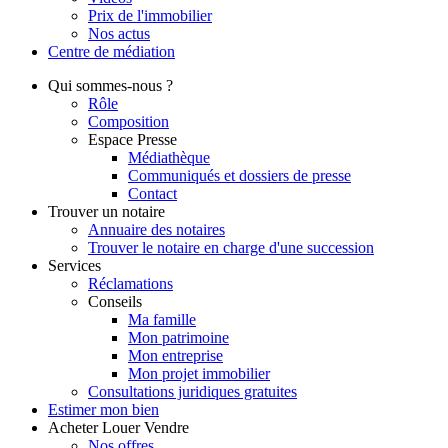
Prix de l'immobilier
Nos actus
Centre de
médiation
Qui
sommes-nous ?
Rôle
Composition
Espace Presse
Médiathèque
Communiqués et dossiers de presse
Contact
Trouver
un notaire
Annuaire des notaires
Trouver le notaire en charge d'une succession
Services
Réclamations
Conseils
Ma famille
Mon patrimoine
Mon entreprise
Mon projet immobilier
Consultations juridiques gratuites
Estimer
mon bien
Acheter
Louer
Vendre
Nos offres