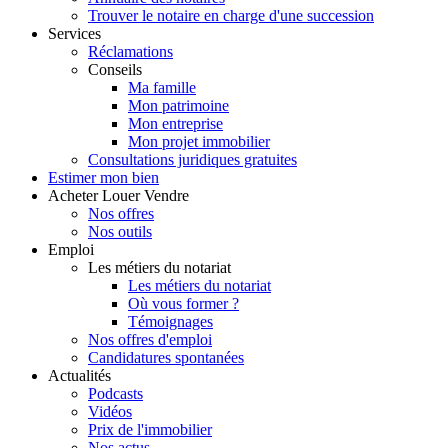
Trouver le notaire en charge d'une succession
Services
Réclamations
Conseils
Ma famille
Mon patrimoine
Mon entreprise
Mon projet immobilier
Consultations juridiques gratuites
Estimer
mon bien
Acheter
Louer
Vendre
Nos offres
Nos outils
Emploi
Les métiers du notariat
Les métiers du notariat
Où vous former ?
Témoignages
Nos offres d'emploi
Candidatures spontanées
Actualités
Podcasts
Vidéos
Prix de l'immobilier
Nos actus