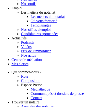
Nos outils
Emploi
Les métiers du notariat
Les métiers du notariat
Où vous former ?
Témoignages
Nos offres d'emploi
Candidatures spontanées
Actualités
Podcasts
Vidéos
Prix de l'immobilier
Nos actus
Centre de
médiation
Mes
alertes
Qui
sommes-nous ?
Rôle
Composition
Espace Presse
Médiathèque
Communiqués et dossiers de presse
Contact
Trouver
un notaire
Annuaire des notaires