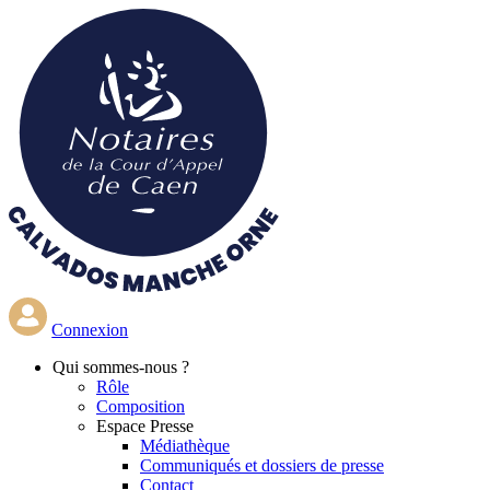
Aller
au
contenu
principal
Connexion
Qui
sommes-nous ?
Rôle
Composition
Espace Presse
Médiathèque
Communiqués et dossiers de presse
Contact