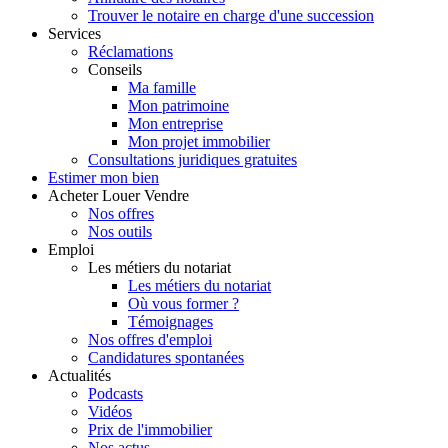
Trouver le notaire en charge d'une succession
Services
Réclamations
Conseils
Ma famille
Mon patrimoine
Mon entreprise
Mon projet immobilier
Consultations juridiques gratuites
Estimer
mon bien
Acheter
Louer
Vendre
Nos offres
Nos outils
Emploi
Les métiers du notariat
Les métiers du notariat
Où vous former ?
Témoignages
Nos offres d'emploi
Candidatures spontanées
Actualités
Podcasts
Vidéos
Prix de l'immobilier
Nos actus