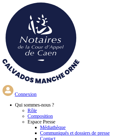
Aller
au
contenu
principal
Connexion
Qui
sommes-nous ?
Rôle
Composition
Espace Presse
Médiathèque
Communiqués et dossiers de presse
Contact