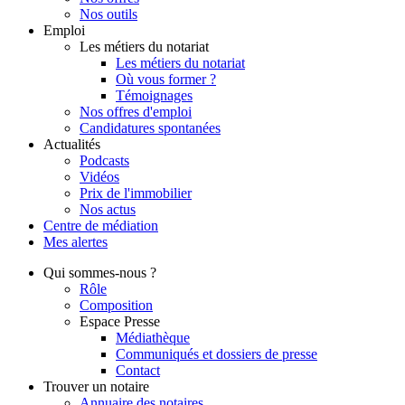
Nos outils
Emploi
Les métiers du notariat
Les métiers du notariat
Où vous former ?
Témoignages
Nos offres d'emploi
Candidatures spontanées
Actualités
Podcasts
Vidéos
Prix de l'immobilier
Nos actus
Centre de
médiation
Mes
alertes
Qui
sommes-nous ?
Rôle
Composition
Espace Presse
Médiathèque
Communiqués et dossiers de presse
Contact
Trouver
un notaire
Annuaire des notaires