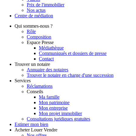
Prix de l'immobilier
Nos actus
Centre de
médiation
Qui
sommes-nous ?
Rôle
Composition
Espace Presse
Médiathèque
Communiqués et dossiers de presse
Contact
Trouver
un notaire
Annuaire des notaires
Trouver le notaire en charge d'une succession
Services
Réclamations
Conseils
Ma famille
Mon patrimoine
Mon entreprise
Mon projet immobilier
Consultations juridiques gratuites
Estimer
mon bien
Acheter
Louer
Vendre
Nos offres