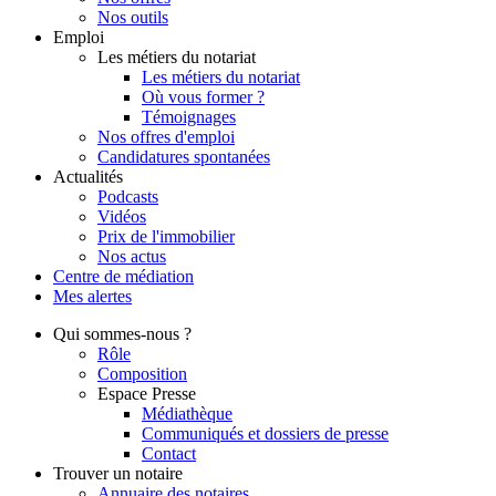
Nos outils
Emploi
Les métiers du notariat
Les métiers du notariat
Où vous former ?
Témoignages
Nos offres d'emploi
Candidatures spontanées
Actualités
Podcasts
Vidéos
Prix de l'immobilier
Nos actus
Centre de
médiation
Mes
alertes
Qui
sommes-nous ?
Rôle
Composition
Espace Presse
Médiathèque
Communiqués et dossiers de presse
Contact
Trouver
un notaire
Annuaire des notaires