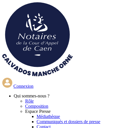
Aller
au
contenu
principal
Connexion
Qui
sommes-nous ?
Rôle
Composition
Espace Presse
Médiathèque
Communiqués et dossiers de presse
Contact