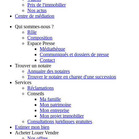
Prix de l'immobilier
Nos actus
Centre de
médiation
Qui
sommes-nous ?
Rôle
Composition
Espace Presse
Médiathèque
Communiqués et dossiers de presse
Contact
Trouver
un notaire
Annuaire des notaires
Trouver le notaire en charge d'une succession
Services
Réclamations
Conseils
Ma famille
Mon patrimoine
Mon entreprise
Mon projet immobilier
Consultations juridiques gratuites
Estimer
mon bien
Acheter
Louer
Vendre
Nos offres