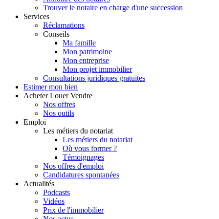
Trouver le notaire en charge d'une succession
Services
Réclamations
Conseils
Ma famille
Mon patrimoine
Mon entreprise
Mon projet immobilier
Consultations juridiques gratuites
Estimer
mon bien
Acheter
Louer
Vendre
Nos offres
Nos outils
Emploi
Les métiers du notariat
Les métiers du notariat
Où vous former ?
Témoignages
Nos offres d'emploi
Candidatures spontanées
Actualités
Podcasts
Vidéos
Prix de l'immobilier
Nos actus