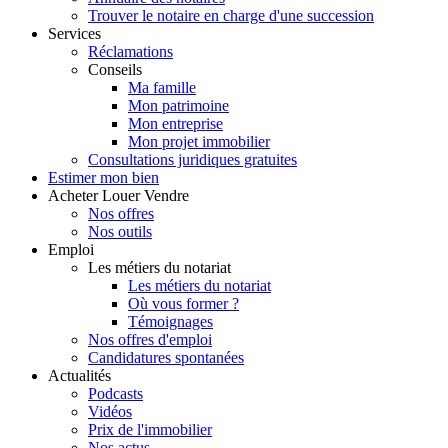
Trouver le notaire en charge d'une succession
Services
Réclamations
Conseils
Ma famille
Mon patrimoine
Mon entreprise
Mon projet immobilier
Consultations juridiques gratuites
Estimer
mon bien
Acheter
Louer
Vendre
Nos offres
Nos outils
Emploi
Les métiers du notariat
Les métiers du notariat
Où vous former ?
Témoignages
Nos offres d'emploi
Candidatures spontanées
Actualités
Podcasts
Vidéos
Prix de l'immobilier
Nos actus