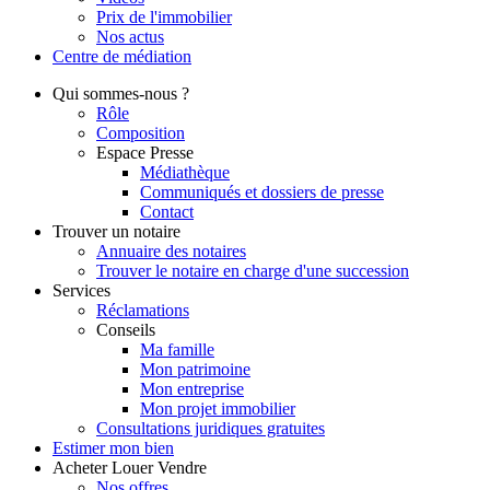
Prix de l'immobilier
Nos actus
Centre de
médiation
Qui
sommes-nous ?
Rôle
Composition
Espace Presse
Médiathèque
Communiqués et dossiers de presse
Contact
Trouver
un notaire
Annuaire des notaires
Trouver le notaire en charge d'une succession
Services
Réclamations
Conseils
Ma famille
Mon patrimoine
Mon entreprise
Mon projet immobilier
Consultations juridiques gratuites
Estimer
mon bien
Acheter
Louer
Vendre
Nos offres