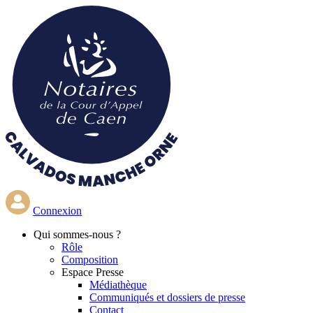
Aller
au
contenu
principal
Connexion
Qui
sommes-nous ?
Rôle
Composition
Espace Presse
Médiathèque
Communiqués et dossiers de presse
Contact