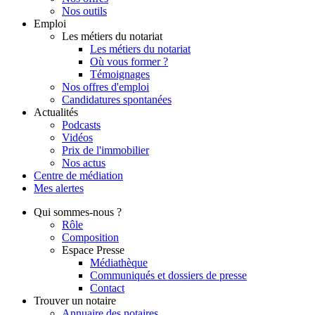
Nos outils
Emploi
Les métiers du notariat
Les métiers du notariat
Où vous former ?
Témoignages
Nos offres d'emploi
Candidatures spontanées
Actualités
Podcasts
Vidéos
Prix de l'immobilier
Nos actus
Centre de
médiation
Mes
alertes
Qui
sommes-nous ?
Rôle
Composition
Espace Presse
Médiathèque
Communiqués et dossiers de presse
Contact
Trouver
un notaire
Annuaire des notaires