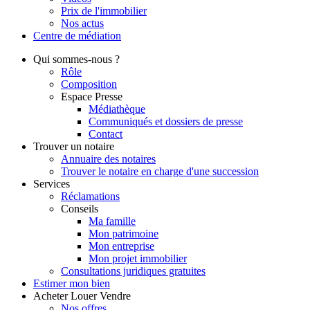
Prix de l'immobilier
Nos actus
Centre de
médiation
Qui
sommes-nous ?
Rôle
Composition
Espace Presse
Médiathèque
Communiqués et dossiers de presse
Contact
Trouver
un notaire
Annuaire des notaires
Trouver le notaire en charge d'une succession
Services
Réclamations
Conseils
Ma famille
Mon patrimoine
Mon entreprise
Mon projet immobilier
Consultations juridiques gratuites
Estimer
mon bien
Acheter
Louer
Vendre
Nos offres