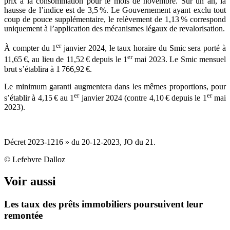
prix à la consommation pour le mois de novembre. Sur un an, la
hausse de l’indice est de 3,5 %. Le Gouvernement ayant exclu tout
coup de pouce supplémentaire, le relèvement de 1,13 % correspond
uniquement à l’application des mécanismes légaux de revalorisation.
er
À compter du 1
janvier 2024, le taux horaire du Smic sera porté à
er
11,65 €, au lieu de 11,52 € depuis le 1
mai 2023. Le Smic mensuel
brut s’établira à 1 766,92 €.
Le minimum garanti augmentera dans les mêmes proportions, pour
er
er
s’établir à 4,15 € au 1
janvier 2024 (contre 4,10 € depuis le 1
mai
2023).
Décret 2023-1216 » du 20-12-2023, JO du 21.
© Lefebvre Dalloz
Voir aussi
Les taux des prêts immobiliers poursuivent leur
remontée