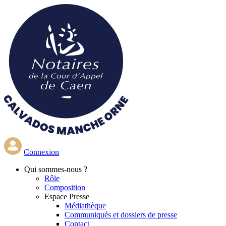
Aller
au
contenu
principal
Connexion
Qui
sommes-nous ?
Rôle
Composition
Espace Presse
Médiathèque
Communiqués et dossiers de presse
Contact