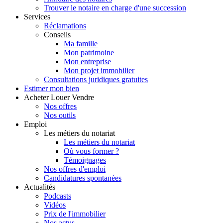
Trouver le notaire en charge d'une succession
Services
Réclamations
Conseils
Ma famille
Mon patrimoine
Mon entreprise
Mon projet immobilier
Consultations juridiques gratuites
Estimer
mon bien
Acheter
Louer
Vendre
Nos offres
Nos outils
Emploi
Les métiers du notariat
Les métiers du notariat
Où vous former ?
Témoignages
Nos offres d'emploi
Candidatures spontanées
Actualités
Podcasts
Vidéos
Prix de l'immobilier
Nos actus