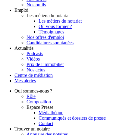
Nos outils
Emploi
Les métiers du notariat
Les métiers du notariat
Où vous former ?
Témoignages
Nos offres d'emploi
Candidatures spontanées
Actualités
Podcasts
Vidéos
Prix de l'immobilier
Nos actus
Centre de
médiation
Mes
alertes
Qui
sommes-nous ?
Rôle
Composition
Espace Presse
Médiathèque
Communiqués et dossiers de presse
Contact
Trouver
un notaire
Annuaire des notaires